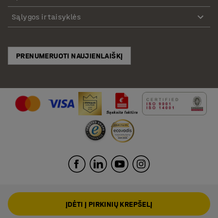
Sąlygos ir taisyklės
PRENUMERUOTI NAUJIENLAIŠKĮ
ĮDĖTI Į PIRKINIŲ KREPŠELĮ