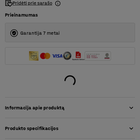
Pridėti prie sąrašo
Prieinamumas
Garantija 7 metai
Informacija apie produktą
Ši itin patogi sofa yra aptraukta tvirtu audiniu, kuris
Produkto specifikacijos
puikiai tinka viešoms erdvėms, pvz., poilsio kambariams
ir laukiamiesiems bei biurams ir mokykloms. Tarpas tarp