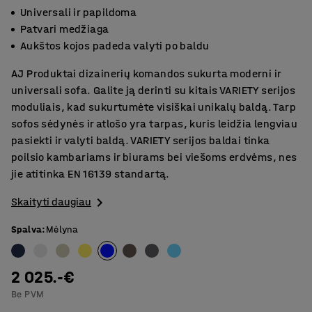
Universali ir papildoma
Patvari medžiaga
Aukštos kojos padeda valyti po baldu
AJ Produktai dizainerių komandos sukurta moderni ir
universali sofa. Galite ją derinti su kitais VARIETY serijos
moduliais, kad sukurtumėte visiškai unikalų baldą. Tarp
sofos sėdynės ir atlošo yra tarpas, kuris leidžia lengviau
pasiekti ir valyti baldą. VARIETY serijos baldai tinka
poilsio kambariams ir biurams bei viešoms erdvėms, nes
jie atitinka EN 16139 standartą.
Skaityti daugiau
Spalva
:
Mėlyna
2 025.-€
Be PVM