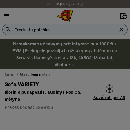
Ekspozicija Vilniuje
Nemokamas užsakymų pristatymas nuo 1000 € +
PVM | Prekių ekspozicija ir užsakymų atsiėmimas:
Senasis Ukmergės kelias 12A, 14302 Užubaliai,
Vilniaus r.
Sofos
Modulinės sofos
Sofa VARIETY
Išorinis pusapvalis, audinys Pod CS,
Apžiūrėti per AR
mėlyna
Prekės kodas
:
3888123