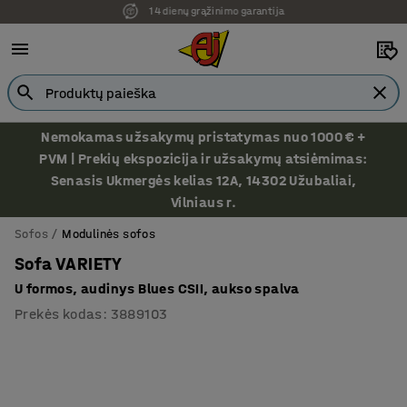
Ekspozicija Vilniuje
Nemokamas užsakymų pristatymas nuo 1000 € +
PVM | Prekių ekspozicija ir užsakymų atsiėmimas:
Senasis Ukmergės kelias 12A, 14302 Užubaliai,
Vilniaus r.
Sofos
Modulinės sofos
Sofa VARIETY
U formos, audinys Blues CSII, aukso spalva
Prekės kodas
:
3889103