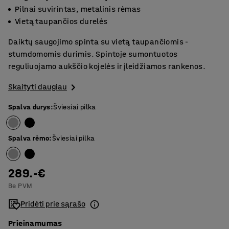
Pilnai suvirintas, metalinis rėmas
Vietą taupančios durelės
Daiktų saugojimo spinta su vietą taupančiomis -
stumdomomis durimis. Spintoje sumontuotos
reguliuojamo aukščio kojelės ir įleidžiamos rankenos.
Skaityti daugiau
Spalva durys
:
Šviesiai pilka
Spalva rėmo
:
Šviesiai pilka
289.-€
Be PVM
Pridėti prie sąrašo
Prieinamumas