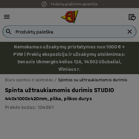
14 dienų grąžinimo garantija
Nemokamas užsakymų pristatymas nuo 1000 € +
PVM | Prekių ekspozicija ir užsakymų atsiėmimas:
Senasis Ukmergės kelias 12A, 14302 Užubaliai,
Vilniaus r.
Biuro spintos ir spintelės
Spintos su užtraukiamomis durimis
Spinta užtraukiamomis durimis STUDIO
440x1000x420mm, pilka, pilkos durys
Prekės kodas
:
104651