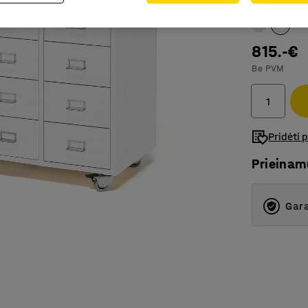
Spalva
:
Balt
815.-€
Be PVM
Pridėti 
Prieina
Gara