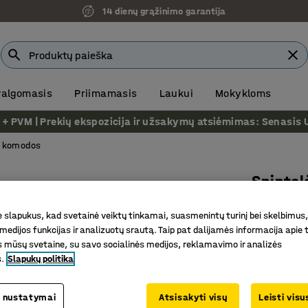
14 dienų grąžinimo garantija
 valgomasis
Priimamasis
Laukui
Mokykloms
VM | Prekių ekspozicija ir užsakymų atsiėmimas: Senasis Ukm
ų komodos
Spintel
Su 16 sta
slapukus, kad svetainė veiktų tinkamai, suasmenintų turinį bei skelbimus,
Prekės kod
medijos funkcijas ir analizuotų srautą. Taip pat dalijamės informacija apie t
 mūsų svetaine, su savo socialinės medijos, reklamavimo ir analizės
Klasikinė
s.
Slapukų politika
Su rėmeli
Tvirtas l
 nustatymai
Atsisakyti visų
Leisti vis