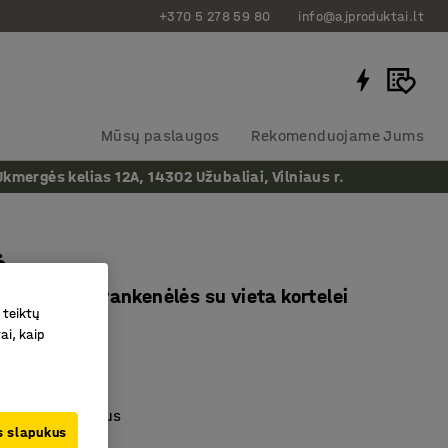
+370 5 278 59 80
info@ajproduktai.lt
Mūsų paslaugos
Rekomenduojame Jums
ergės kelias 12A, 14302 Užubaliai, Vilniaus r.
ė
lčių, balta, rankenėlės su vieta kortelei
 teiktų
as
:
373813
ai, kaip
ais etiketėms
aminato paviršius
us slapukus