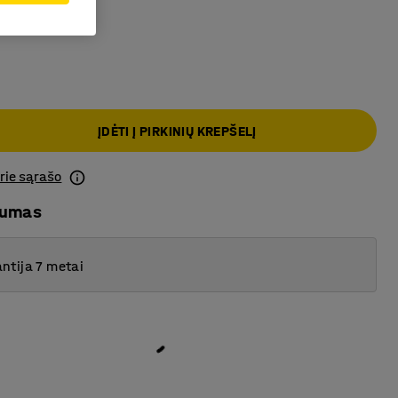
a
ĮDĖTI Į PIRKINIŲ KREPŠELĮ
prie sąrašo
mumas
ntija 7 metai