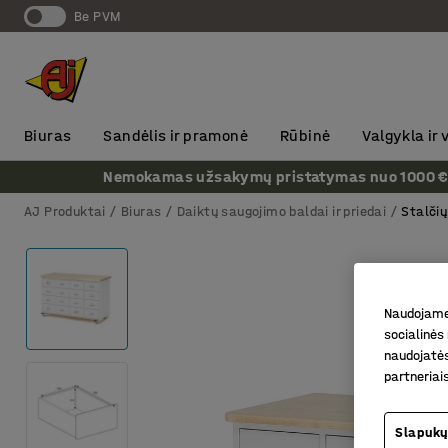
Be PVM
Biuras
Sandėlis ir pramonė
Rūbinė
Valgykla ir
Nemokamas užsakymų pristatymas nuo 1000 € + P
AJ Produktai
Biuras
Daiktų saugojimo baldai ir priedai
Stalči
Naudojame 
socialinės 
naudojatės
partneriai
Slapukų