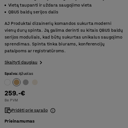
Vietą taupanti ir uždara saugojimo vieta
QBUS baldų serijos dalis
AJ Produktai dizainerių komandos sukurta moderni
vienų durų spinta. Ją galima derinti su kitais QBUS baldų
serijos moduliais, kad būtų sukurtas unikalus saugojimo
sprendimas. Spinta tinka biurams, konferencijų
patalpoms ar registratūroms.
Skaityti daugiau
Spalva
:
Ąžuolas
259.-€
Be PVM
Pridėti prie sąrašo
Prieinamumas