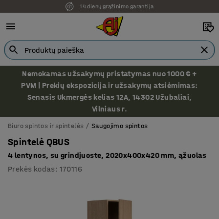
14 dienų grąžinimo garantija
Nemokamas užsakymų pristatymas nuo 1000 € +
PVM | Prekių ekspozicija ir užsakymų atsiėmimas:
Senasis Ukmergės kelias 12A, 14302 Užubaliai,
Vilniaus r.
Biuro spintos ir spintelės
Saugojimo spintos
Spintelė QBUS
4 lentynos, su grindjuoste, 2020x400x420 mm, ąžuolas
Prekės kodas
:
170116