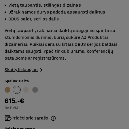
Vietą taupantis, stilingas dizainas
Užrakinamos durys padeda apsaugoti daiktus
QBUS baldų serijos dalis
Vietą taupanti, rakinama daiktų saugojimo spinta su
stumdomomis durimis, kurią sukūrė AJ Produktai
dizaineriai. Puikiai dera su kitais QBUS serijos baldais
daiktams saugoti. Ypač tinka biurams, konferencijų
patalpoms ar registratūroms.
Skaityti daugiau
Spalva
:
Balta
615.-€
Be PVM
Pridėti prie sąrašo
Prieinamumas