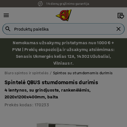
14 dienų grąžinimo garantija
Ekspozicija Vilniuje
Nemokamas užsakymų pristatymas nuo 1000 € +
PVM | Prekių ekspozicija ir užsakymų atsiėmimas:
Senasis Ukmergės kelias 12A, 14302 Užubaliai,
Vilniaus r.
Biuro spintos ir spintelės
Spintos su stumdomomis durimis
Spintelė QBUS stumdomomis durimis
4 lentynos, su grindjuoste, rankenėlėmis,
2020x1200x400mm, balta
Prekės kodas
:
170233