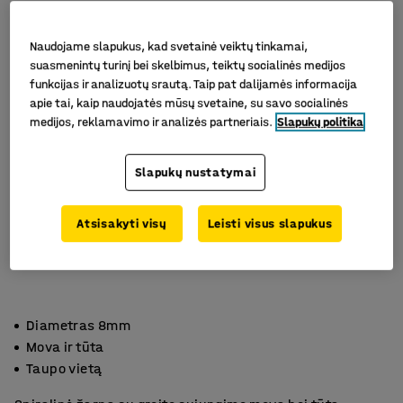
Naudojame slapukus, kad svetainė veiktų tinkamai,
suasmenintų turinį bei skelbimus, teiktų socialinės medijos
funkcijas ir analizuotų srautą. Taip pat dalijamės informacija
apie tai, kaip naudojatės mūsų svetaine, su savo socialinės
medijos, reklamavimo ir analizės partneriais.
Slapukų politika
Slapukų nustatymai
Atsisakyti visų
Leisti visus slapukus
Diametras 8mm
Mova ir tūta
Taupo vietą