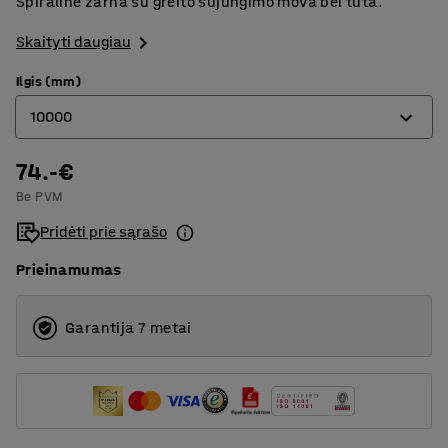
Spiralinė žarna su greito sujungimo mova bei tūta.
Skaityti daugiau
Ilgis (mm)
10000
74.-€
5000
Be PVM
10000
Pridėti prie sąrašo
Prieinamumas
Garantija 7 metai