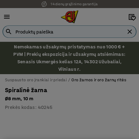
14 dienų grąžinimo garantija
Nemokamas užsakymų pristatymas nuo 1000 € +
PVM | Prekių ekspozicija ir užsakymų atsiėmimas:
Senasis Ukmergės kelias 12A, 14302 Užubaliai,
Vilniaus r.
Suspausto oro įrankiai ir priedai
Oro žarnos ir oro žarnų ritės
Spiralinė žarna
Ø8 mm, 10 m
Prekės kodas
:
40245