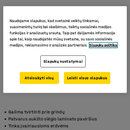
Naudojame slapukus, kad svetainė veiktų tinkamai,
suasmenintų turinį bei skelbimus, teiktų socialinės medijos
funkcijas ir analizuotų srautą. Taip pat dalijamės informacija
apie tai, kaip naudojatės mūsų svetaine, su savo socialinės
medijos, reklamavimo ir analizės partneriais.
Slapukų politika
Slapukų nustatymai
Atsisakyti visų
Leisti visus slapukus
Galima tvirtinti prie grindų
Patvarus aukšto slėgio laminato paviršius
Tinka įvairiausioms erdvėms