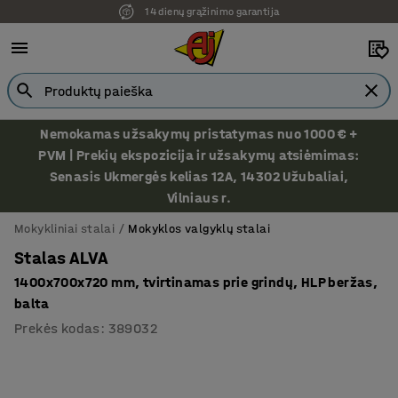
14 dienų grąžinimo garantija
Nemokamas užsakymų pristatymas nuo 1000 € +
PVM | Prekių ekspozicija ir užsakymų atsiėmimas:
Senasis Ukmergės kelias 12A, 14302 Užubaliai,
Vilniaus r.
Mokykliniai stalai
Mokyklos valgyklų stalai
Stalas ALVA
1400x700x720 mm, tvirtinamas prie grindų, HLP beržas,
balta
Prekės kodas
:
389032