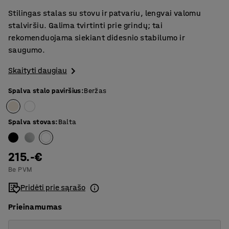
Stilingas stalas su stovu ir patvariu, lengvai valomu
stalviršiu. Galima tvirtinti prie grindų; tai
rekomenduojama siekiant didesnio stabilumo ir
saugumo.
Skaityti daugiau
Spalva stalo paviršius
:
Beržas
Spalva stovas
:
Balta
215.-€
Be PVM
Pridėti prie sąrašo
Prieinamumas