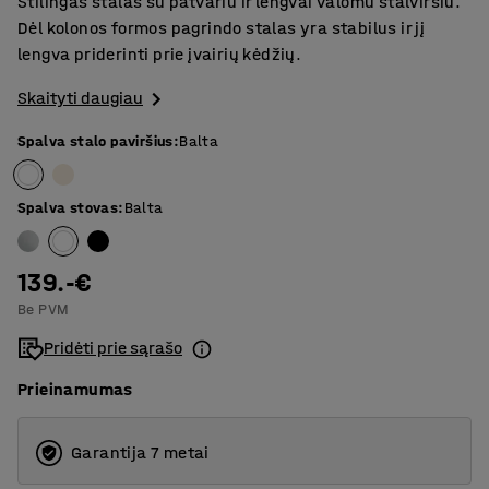
Stilingas stalas su patvariu ir lengvai valomu stalviršiu.
Dėl kolonos formos pagrindo stalas yra stabilus ir jį
lengva priderinti prie įvairių kėdžių.
Skaityti daugiau
Spalva stalo paviršius
:
Balta
Spalva stovas
:
Balta
139.-€
Be PVM
Pridėti prie sąrašo
Prieinamumas
Garantija 7 metai