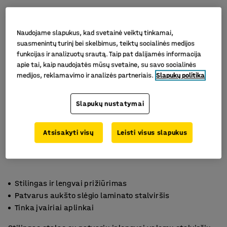
Naudojame slapukus, kad svetainė veiktų tinkamai,
suasmenintų turinį bei skelbimus, teiktų socialinės medijos
funkcijas ir analizuotų srautą. Taip pat dalijamės informacija
apie tai, kaip naudojatės mūsų svetaine, su savo socialinės
medijos, reklamavimo ir analizės partneriais.
Slapukų politika
Slapukų nustatymai
Atsisakyti visų
Leisti visus slapukus
Stilingas ir lengvai prižiūrimas
Patvarus aukšto slėgio laminato stalviršis
Tinka įvairiai aplinkai