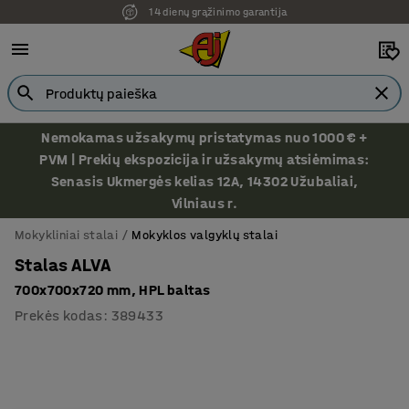
14 dienų grąžinimo garantija
Nemokamas užsakymų pristatymas nuo 1000 € +
PVM | Prekių ekspozicija ir užsakymų atsiėmimas:
Senasis Ukmergės kelias 12A, 14302 Užubaliai,
Vilniaus r.
Mokykliniai stalai
Mokyklos valgyklų stalai
Stalas ALVA
700x700x720 mm, HPL baltas
Prekės kodas
:
389433