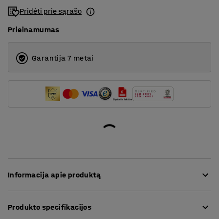
Pridėti prie sąrašo
Prieinamumas
Garantija 7 metai
Informacija apie produktą
Šis stalas yra praktiškas sprendimas kambariams
Produkto specifikacijos
apstatyti, net jei turite mažai vietos. Dėl siauresnės