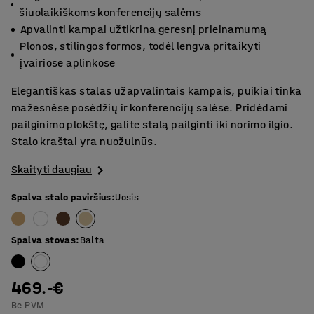
šiuolaikiškoms konferencijų salėms
Apvalinti kampai užtikrina geresnį prieinamumą
Plonos, stilingos formos, todėl lengva pritaikyti
įvairiose aplinkose
Elegantiškas stalas užapvalintais kampais, puikiai tinka
mažesnėse posėdžių ir konferencijų salėse. Pridėdami
pailginimo plokštę, galite stalą pailginti iki norimo ilgio.
Stalo kraštai yra nuožulnūs.
Skaityti daugiau
Spalva stalo paviršius
:
Uosis
Spalva stovas
:
Balta
469.-€
Be PVM