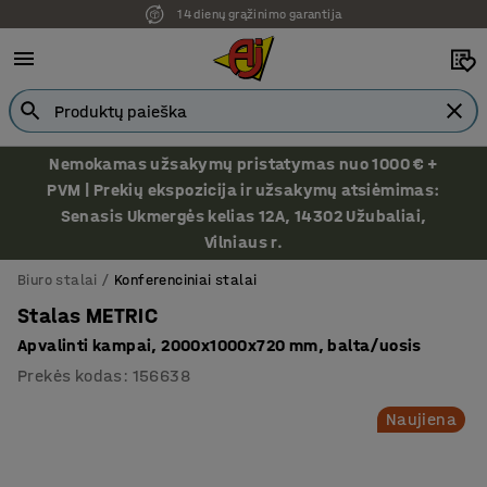
14 dienų grąžinimo garantija
Nemokamas užsakymų pristatymas nuo 1000 € +
PVM | Prekių ekspozicija ir užsakymų atsiėmimas:
Senasis Ukmergės kelias 12A, 14302 Užubaliai,
Vilniaus r.
Biuro stalai
Konferenciniai stalai
Stalas METRIC
Apvalinti kampai, 2000x1000x720 mm, balta/uosis
Prekės kodas
:
156638
Naujiena