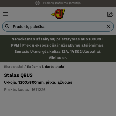
Ekspozicija Vilniuje
Nemokamas užsakymų pristatymas nuo 1000 € +
PVM | Prekių ekspozicija ir užsakymų atsiėmimas:
Senasis Ukmergės kelias 12A, 14302 Užubaliai,
Vilniaus r.
Biuro stalai
Rašomieji, darbo stalai
Stalas QBUS
U-koja, 1200x800mm, pilka, ąžuolas
Prekės kodas
:
1611226