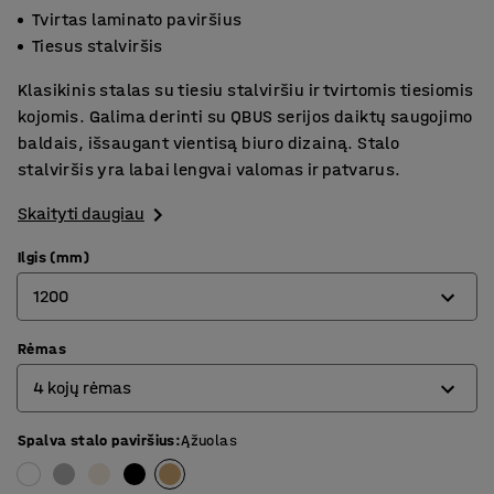
Tvirtas laminato paviršius
Tiesus stalviršis
Klasikinis stalas su tiesiu stalviršiu ir tvirtomis tiesiomis
kojomis. Galima derinti su QBUS serijos daiktų saugojimo
baldais, išsaugant vientisą biuro dizainą. Stalo
stalviršis yra labai lengvai valomas ir patvarus.
Skaityti daugiau
Ilgis (mm)
1200
Rėmas
800
4 kojų rėmas
1200
1400
Spalva stalo paviršius
:
Ąžuolas
4 kojų rėmas
1600
O formos rėmas