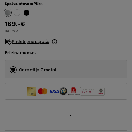
Spalva stovas
:
Pilka
1800
T formos rėmas
169.-€
Be PVM
Pridėti prie sąrašo
Prieinamumas
Garantija 7 metai