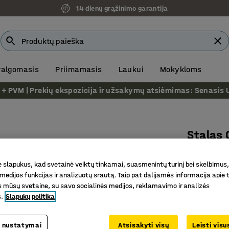
14 dienų grąžinimo garantija
 valgomasis
Priimamasis
Laukui
Mokykloms
VM | Prekių ekspozicija ir užsakymų atsiėmimas: Senasis Ukm
Stalas
U-koja, 
slapukus, kad svetainė veiktų tinkamai, suasmenintų turinį bei skelbimus,
Prekės kod
medijos funkcijas ir analizuotų srautą. Taip pat dalijamės informacija apie t
 mūsų svetaine, su savo socialinės medijos, reklamavimo ir analizės
Tvirtas
s.
Slapukų politika
Tvirtas l
Tiesus st
 nustatymai
Atsisakyti visų
Leisti vis