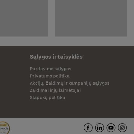
Sąlygos ir taisyklės
Pardavimo sąlygos
Privatumo politika
Akcijų, žaidimų ir kampanijų sąlygos
Žaidimai ir jų laimėtojai
Slapukų politika