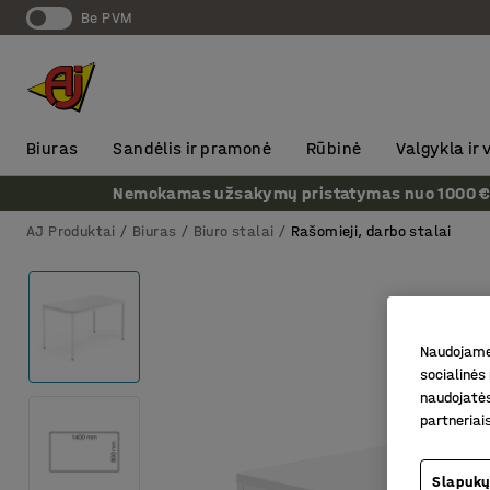
Be PVM
Biuras
Sandėlis ir pramonė
Rūbinė
Valgykla ir
Nemokamas užsakymų pristatymas nuo 1000 € + P
AJ Produktai
Biuras
Biuro stalai
Rašomieji, darbo stalai
Naudojame 
socialinės 
naudojatės
partneriai
Slapukų