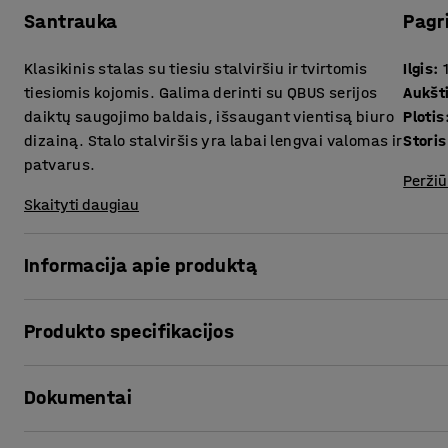
Santrauka
Pagr
Klasikinis stalas su tiesiu stalviršiu ir tvirtomis
Ilgis
:
tiesiomis kojomis. Galima derinti su QBUS serijos
Aukšt
daiktų saugojimo baldais, išsaugant vientisą biuro
Plotis
dizainą. Stalo stalviršis yra labai lengvai valomas ir
patvarus.
Peržiū
Skaityti daugiau
Informacija apie produktą
Stilingas stacionarus QBUS baldų serijos stalas pasižymi 
Produkto specifikacijos
ypatybėmis. Tai – puikus pasirinkimas ieškant klasikinio, 
atitinkančio tvirto ir universalaus baldo.
Ilgis
:
1400
mm
Dokumentai
Aukštis
:
740
mm
Stalas išsiskiria tvirtu rėmu, kurį sudaro keturios tiesios 
Plotis
:
800
mm
tvirtą ir lengvai valomą paviršių. Galima rinktis iš kelių si