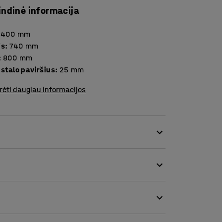
indinė informacija
1400
mm
is
:
740
mm
:
800
mm
Storis stalo paviršius
:
25
mm
rėti daugiau informacijos
nesenstančiu dizainu ir šiuolaikiškomis
tačiau šiuolaikiško biuro poreikius
kojos. Laminuotas, tiesus stalviršis suteikia
ūlomų stalviršio spalvos variantų – taip