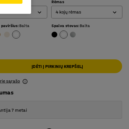
Rėmas
4 kojų rėmas
 paviršius
:
Balta
Spalva stovas
:
Balta
4 kojų rėmas
O formos rėmas
T formos rėmas
ĮDĖTI Į PIRKINIŲ KREPŠELĮ
prie sąrašo
mumas
ntija 7 metai