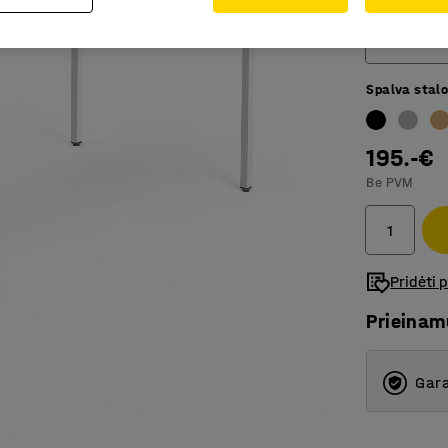
Ilgis (mm)
1400
Spalva stalo
800
1200
195.-€
1400
Be PVM
1600
1800
Pridėti 
Prieina
Gara