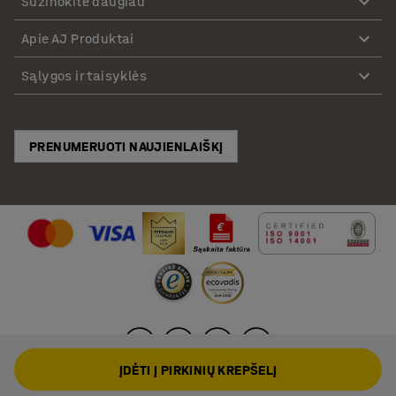
Sužinokite daugiau
Apie AJ Produktai
Sąlygos ir taisyklės
PRENUMERUOTI NAUJIENLAIŠKĮ
ĮDĖTI Į PIRKINIŲ KREPŠELĮ