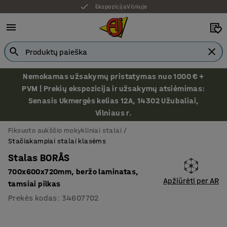
Ekspozicija Vilniuje
Nemokamas užsakymų pristatymas nuo 1000 € +
PVM | Prekių ekspozicija ir užsakymų atsiėmimas:
Senasis Ukmergės kelias 12A, 14302 Užubaliai,
Vilniaus r.
Fiksuoto aukščio mokykliniai stalai
Stačiakampiai stalai klasėms
Stalas BORÅS
700x600x720mm, beržo laminatas,
Apžiūrėti per AR
tamsiai pilkas
Prekės kodas
:
34607702