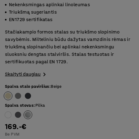
Nekenksmingas aplinkai linoleumas
Triukšmą sugeriantis
EN1729 sertifikatas
Stačiakampio formos stalas su triukšmo slopinimo
savybėmis. Milteliniu būdu dažytas vamzdinis rėmas ir
triukšmą slopinančiu bei aplinkai nekenksmingu
sluoksniu dengtas stalviršis. Stalas testuotas ir
sertifikuotas pagal EN 1729.
Skaityti daugiau
Spalva stalo paviršius
:
Beige
Spalva stovas
:
Pilka
169.-€
Be PVM