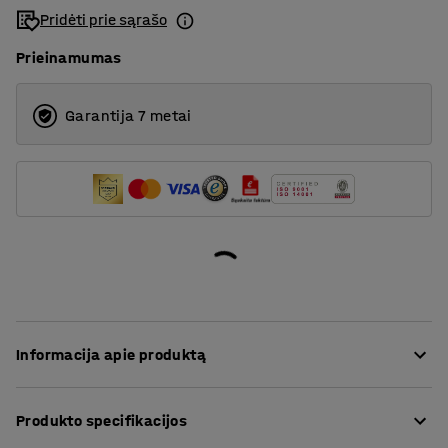
Pridėti prie sąrašo
Prieinamumas
Garantija 7 metai
Informacija apie produktą
Mokymo klasės – erdvės, kurios pasižymi dideliu
Produkto specifikacijos
triukšmo lygiu. Kėdžių kojų skleidžiami braižymosi
trikšmas, baldų ir stalčių daužymas – tik keli garsai