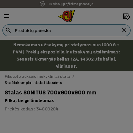
14 dienų grąžinimo garantija
Nemokamas užsakymų pristatymas nuo 1000 € +
PVM | Prekių ekspozicija ir užsakymų atsiėmimas:
Senasis Ukmergės kelias 12A, 14302 Užubaliai,
Vilniaus r.
Fiksuoto aukščio mokykliniai stalai
Stačiakampiai stalai klasėms
Stalas SONITUS 700x600x900 mm
Pilka, beige linoleumas
Prekės kodas
:
34609204