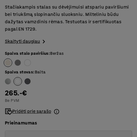
Stačiakampis stalas su dėvėjimuisi atspariu paviršiumi
bei triukšmą slopinančiu sluoksniu. Milteliniu būdu
dažytas vamzdinis rėmas. Testuotas ir sertifikuotas
pagal EN 1729.
Skaityti daugiau
Spalva stalo paviršius
:
Beržas
Spalva stovas
:
Balta
265.-€
Be PVM
Pridėti prie sąrašo
Prieinamumas