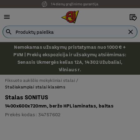
14 dienų grąžinimo garantija
Nemokamas užsakymų pristatymas nuo 1000 € +
PVM | Prekių ekspozicija ir užsakymų atsiėmimas:
Senasis Ukmergės kelias 12A, 14302 Užubaliai,
Vilniaus r.
Fiksuoto aukščio mokykliniai stalai
Stačiakampiai stalai klasėms
Stalas SONITUS
1400x600x720mm, beržo HPL laminatas, baltas
Prekės kodas
:
34757602