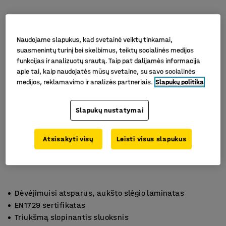
Naudojame slapukus, kad svetainė veiktų tinkamai,
suasmenintų turinį bei skelbimus, teiktų socialinės medijos
funkcijas ir analizuotų srautą. Taip pat dalijamės informacija
apie tai, kaip naudojatės mūsų svetaine, su savo socialinės
medijos, reklamavimo ir analizės partneriais.
Slapukų politika
Slapukų nustatymai
Atsisakyti visų
Leisti visus slapukus
Dėvėjimuisi atsparus, aukšto slėgio laminatas
EN1729 sertifikatas
Triukšmą slopinantis sluoksnis