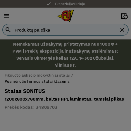
Ekspozicija Vilniuje
Nemokamas užsakymų pristatymas nuo 1000 € +
PVM | Prekių ekspozicija ir užsakymų atsiėmimas:
Senasis Ukmergės kelias 12A, 14302 Užubaliai,
Vilniaus r.
Fiksuoto aukščio mokykliniai stalai
Pusmėnulio formos stalai klasėms
Stalas SONITUS
1200x600x760mm, baltas HPL laminatas, tamsiai pilkas
Prekės kodas
:
34809703