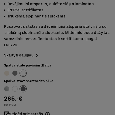
Dėvėjimuisi atsparus, aukšto slėgio laminatas
EN1729 sertifikatas
Triukšmą slopinantis sluoksnis
Pusapvalis stalas su dėvėjimuisi atspariu stalviršiu su
triukšmą slopinančiu sluoksniu. Milteliniu būdu dažytas
vamzdinis rėmas. Testuotas ir sertifikuotas pagal
EN1729.
Skaityti daugiau
Spalva stalo paviršius
:
Balta
Spalva stovas
:
Antracito pilka
265.-€
Be PVM
Pridėti prie sąrašo