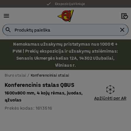
Ekspozicija Vilniuje
Nemokamas užsakymų pristatymas nuo 1000 € +
PVM | Prekių ekspozicija ir užsakymų atsiėmimas:
Senasis Ukmergės kelias 12A, 14302 Užubaliai,
Vilniaus r.
Biuro stalai
Konferenciniai stalai
Konferencinis stalas QBUS
1600x800 mm, 4 kojų rėmas, juodas,
Apžiūrėti per AR
ąžuolas
Prekės kodas
:
1613516