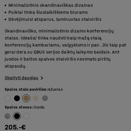
Minimalistinis skandinaviškas dizainas
Puikiai tinka šiuolaikiškiems biurams
Dėvėjimuisi atsparus, laminuotas stalviršis
Skandinaviško, minimalistinio dizaino konferencijų
stalas. Idealiai tinka naudoti kaip mažą stalą
konferencijų kambariams, valgykloms ir pan. Jis taip pat
gerai dera su QBUS serijos daiktų laikymo baldais. Ant
juodos ir baltos spalvos stalviršio nesimato pirštų
atspaudų.
Skaityti daugiau
Spalva stalo paviršius
:
Ąžuolas
Spalva stovas
:
Juoda
205.-€