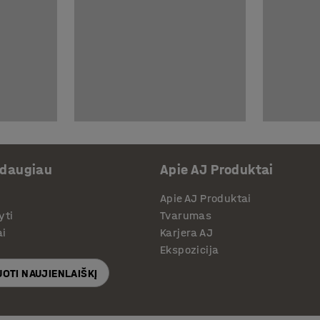
 daugiau
Apie AJ Produktai
Apie AJ Produktai
yti
Tvarumas
ai
Karjera AJ
Ekspozicija
OTI NAUJIENLAIŠKĮ