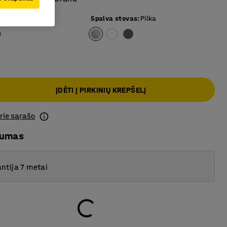
 paviršius
:
Balta
Spalva stovas
:
Pilka
ĮDĖTI Į PIRKINIŲ KREPŠELĮ
prie sąrašo
mumas
ntija 7 metai