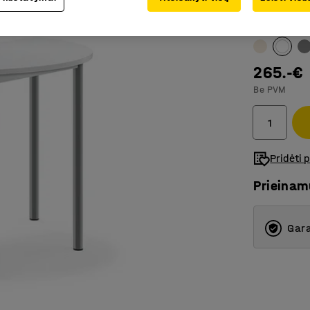
Spalva stalo
265.-€
Be PVM
Pridėti 
Prieina
Gara