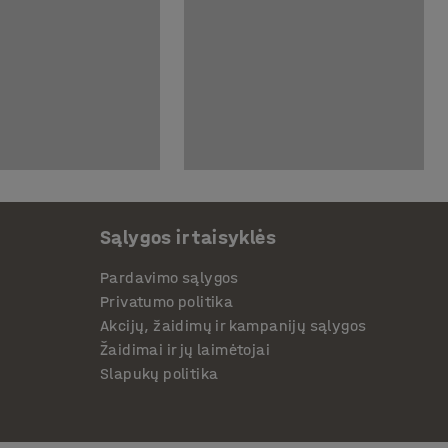
Sąlygos ir taisyklės
Pardavimo sąlygos
Privatumo politika
Akcijų, žaidimų ir kampanijų sąlygos
Žaidimai ir jų laimėtojai
Slapukų politika