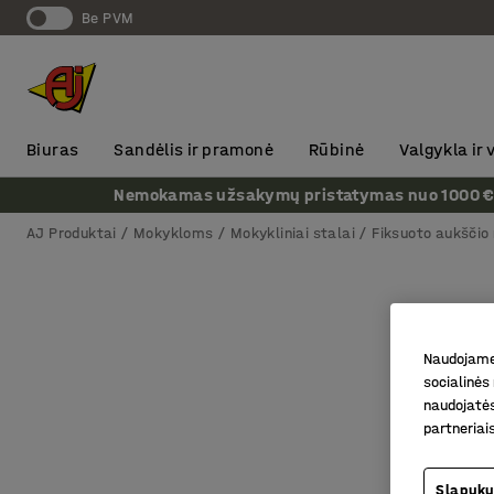
Be PVM
Biuras
Sandėlis ir pramonė
Rūbinė
Valgykla ir
Nemokamas užsakymų pristatymas nuo 1000 € + P
AJ Produktai
Mokykloms
Mokykliniai stalai
Fiksuoto aukščio 
Naudojame 
socialinės 
naudojatės
partneriai
Slapukų