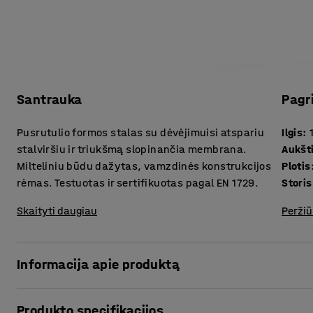
Santrauka
Pagr
Pusrutulio formos stalas su dėvėjimuisi atspariu
Ilgis
:
stalviršiu ir triukšmą slopinančia membrana.
Aukšt
Milteliniu būdu dažytas, vamzdinės konstrukcijos
Plotis
rėmas. Testuotas ir sertifikuotas pagal EN 1729.
Skaityti daugiau
Peržiū
Informacija apie produktą
Daug veiksnių gali nulemti didesnį triukšmo lygį mokyklų
Produkto specifikacijos
garsai, garsūs pokalbiai – tai tik keli pavyzdžiai. Triukš