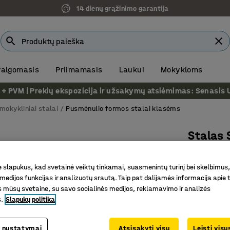
14 dienų grąžinimo garantija
 valgomasis
Priimamasis
Laukui
Mokykloms
VM | Prekių ekspozicija ir užsakymų atsiėmimas: Senasis Ukm
mokykliniai stalai
Pusmėnulio formos stalai klasėms
Stalas
Pusapval
pilkas
slapukus, kad svetainė veiktų tinkamai, suasmenintų turinį bei skelbimus,
medijos funkcijas ir analizuotų srautą. Taip pat dalijamės informacija apie t
Prekės kod
 mūsų svetaine, su savo socialinės medijos, reklamavimo ir analizės
s.
Slapukų politika
Patvarus 
EN 1729 s
Tiukšmą 
 nustatymai
Atsisakyti visų
Leisti vis