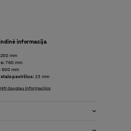
indinė informacija
1200
mm
is
:
760
mm
:
600
mm
Storis stalo paviršius
:
23
mm
rėti daugiau informacijos
 klasėse. Stumdomų kėdžių ir uždaromų stalčių
mas mažina mokinių ir darbuotojų dėmesio