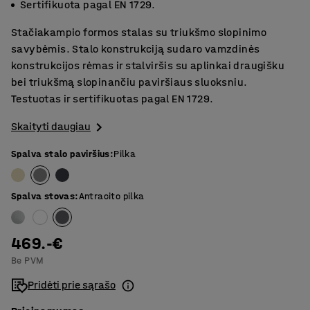
Sertifikuota pagal EN 1729.
Stačiakampio formos stalas su triukšmo slopinimo
savybėmis. Stalo konstrukciją sudaro vamzdinės
konstrukcijos rėmas ir stalviršis su aplinkai draugišku
bei triukšmą slopinančiu paviršiaus sluoksniu.
Testuotas ir sertifikuotas pagal EN 1729.
Skaityti daugiau
Spalva stalo paviršius
:
Pilka
Spalva stovas
:
Antracito pilka
469.-€
Be PVM
Pridėti prie sąrašo