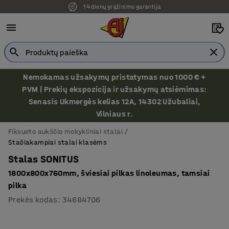
14 dienų grąžinimo garantija
Nemokamas užsakymų pristatymas nuo 1000 € +
PVM | Prekių ekspozicija ir užsakymų atsiėmimas:
Senasis Ukmergės kelias 12A, 14302 Užubaliai,
Vilniaus r.
Fiksuoto aukščio mokykliniai stalai
Stačiakampiai stalai klasėms
Stalas SONITUS
1800x800x760mm, šviesiai pilkas linoleumas, tamsiai
pilka
Prekės kodas
:
34684706