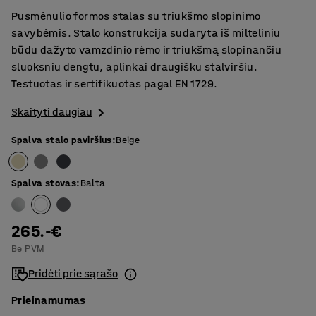
Pusmėnulio formos stalas su triukšmo slopinimo
savybėmis. Stalo konstrukcija sudaryta iš milteliniu
būdu dažyto vamzdinio rėmo ir triukšmą slopinančiu
sluoksniu dengtu, aplinkai draugišku stalviršiu.
Testuotas ir sertifikuotas pagal EN 1729.
Skaityti daugiau
Spalva stalo paviršius
:
Beige
Spalva stovas
:
Balta
265.-€
Be PVM
Pridėti prie sąrašo
Prieinamumas