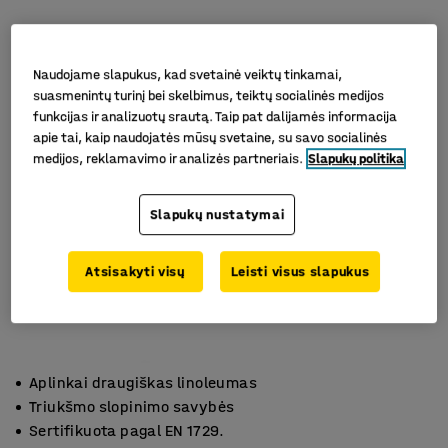
Naudojame slapukus, kad svetainė veiktų tinkamai,
suasmenintų turinį bei skelbimus, teiktų socialinės medijos
funkcijas ir analizuotų srautą. Taip pat dalijamės informacija
apie tai, kaip naudojatės mūsų svetaine, su savo socialinės
medijos, reklamavimo ir analizės partneriais.
Slapukų politika
Slapukų nustatymai
Atsisakyti visų
Leisti visus slapukus
Aplinkai draugiškas linoleumas
Triukšmo slopinimo savybės
Sertifikuota pagal EN 1729.