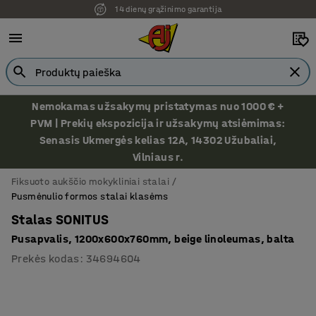
14 dienų grąžinimo garantija
Nemokamas užsakymų pristatymas nuo 1000 € +
PVM | Prekių ekspozicija ir užsakymų atsiėmimas:
Senasis Ukmergės kelias 12A, 14302 Užubaliai,
Vilniaus r.
Fiksuoto aukščio mokykliniai stalai
Pusmėnulio formos stalai klasėms
Stalas SONITUS
Pusapvalis, 1200x600x760mm, beige linoleumas, balta
Prekės kodas
:
34694604