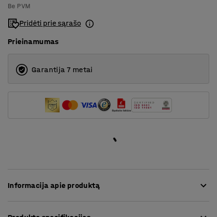
800
Be PVM
Pridėti prie sąrašo
Prieinamumas
Garantija 7 metai
Informacija apie produktą
Tai paprastas, bet tvirtas stalas, kuris puikiai tiks