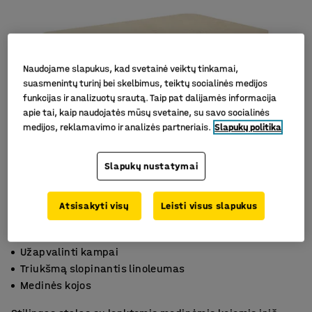
Naudojame slapukus, kad svetainė veiktų tinkamai,
suasmenintų turinį bei skelbimus, teiktų socialinės medijos
funkcijas ir analizuotų srautą. Taip pat dalijamės informacija
apie tai, kaip naudojatės mūsų svetaine, su savo socialinės
medijos, reklamavimo ir analizės partneriais.
Slapukų politika
Slapukų nustatymai
Atsisakyti visų
Leisti visus slapukus
Užapvalinti kampai
Triukšmą slopinantis linoleumas
Medinės kojos