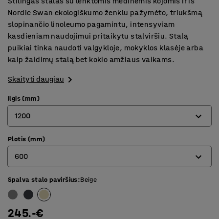
Stilingas stalas su lenktomis medinėmis kojomis ir iš
Nordic Swan ekologiškumo ženklu pažymėto, triukšmą
slopinančio linoleumo pagamintu, intensyviam
kasdieniam naudojimui pritaikytu stalviršiu. Stalą
puikiai tinka naudoti valgykloje, mokyklos klasėje arba
kaip žaidimų stalą bet kokio amžiaus vaikams.
Skaityti daugiau
Ilgis (mm)
1200
Plotis (mm)
1200
600
1400
1800
Spalva stalo paviršius
:
Beige
600
700
245.-€