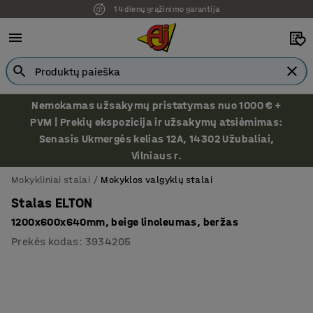
14 dienų grąžinimo garantija
Ekspozicija Vilniuje
Nemokamas užsakymų pristatymas nuo 1000 € +
PVM | Prekių ekspozicija ir užsakymų atsiėmimas:
Senasis Ukmergės kelias 12A, 14302 Užubaliai,
Vilniaus r.
Mokykliniai stalai
Mokyklos valgyklų stalai
Stalas ELTON
1200x600x640mm, beige linoleumas, beržas
Prekės kodas
:
3934205