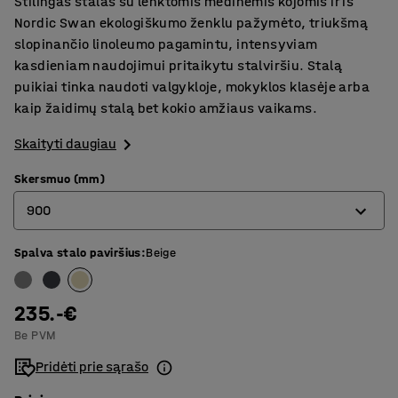
Stilingas stalas su lenktomis medinėmis kojomis ir iš
Nordic Swan ekologiškumo ženklu pažymėto, triukšmą
slopinančio linoleumo pagamintu, intensyviam
kasdieniam naudojimui pritaikytu stalviršiu. Stalą
puikiai tinka naudoti valgykloje, mokyklos klasėje arba
kaip žaidimų stalą bet kokio amžiaus vaikams.
Skaityti daugiau
Skersmuo (mm)
900
Spalva stalo paviršius
:
Beige
900
1200
235.-€
Be PVM
Pridėti prie sąrašo