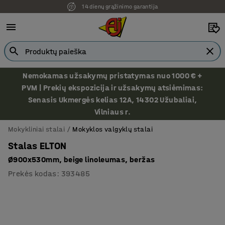
Ekspozicija Vilniuje
Nemokamas užsakymų pristatymas nuo 1000 € +
PVM | Prekių ekspozicija ir užsakymų atsiėmimas:
Senasis Ukmergės kelias 12A, 14302 Užubaliai,
Vilniaus r.
Mokykliniai stalai
Mokyklos valgyklų stalai
Stalas ELTON
Ø900x530mm, beige linoleumas, beržas
Prekės kodas
:
393485