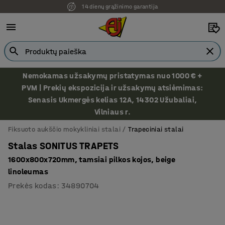
14 dienų grąžinimo garantija
Nemokamas užsakymų pristatymas nuo 1000 € +
PVM | Prekių ekspozicija ir užsakymų atsiėmimas:
Senasis Ukmergės kelias 12A, 14302 Užubaliai,
Vilniaus r.
Fiksuoto aukščio mokykliniai stalai
Trapeciniai stalai
Stalas SONITUS TRAPETS
1600x800x720mm, tamsiai pilkos kojos, beige
linoleumas
Prekės kodas
:
34890704