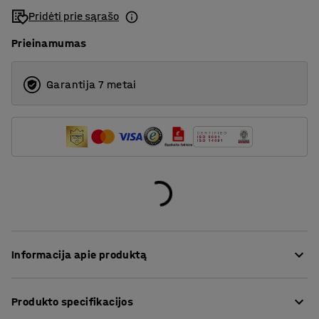
Pridėti prie sąrašo
Prieinamumas
Garantija 7 metai
Informacija apie produktą
Trapecijos formos stalas padeda sukurti geresnę
Produkto specifikacijos
akustiką klasėje. Erzinantį triukšmą, sukeliamą ant