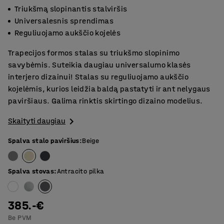
Triukšmą slopinantis stalviršis
Universalesnis sprendimas
Reguliuojamo aukščio kojelės
Trapecijos formos stalas su triukšmo slopinimo
savybėmis. Suteikia daugiau universalumo klasės
interjero dizainui! Stalas su reguliuojamo aukščio
kojelėmis, kurios leidžia baldą pastatyti ir ant nelygaus
paviršiaus. Galima rinktis skirtingo dizaino modelius.
Skaityti daugiau
Spalva stalo paviršius
:
Beige
Spalva stovas
:
Antracito pilka
385.-€
Be PVM