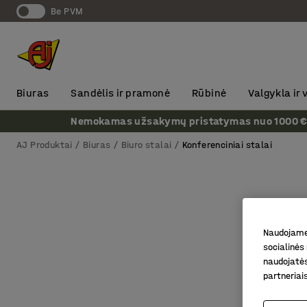
Be PVM
Biuras
Sandėlis ir pramonė
Rūbinė
Valgykla ir
Nemokamas užsakymų pristatymas nuo 1000 € + P
AJ Produktai
Biuras
Biuro stalai
Konferenciniai stalai
Naudojame 
socialinės 
naudojatės
partneriai