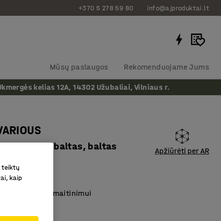
+370 5 278 59 80
info@ajproduktai.lt
Mūsų paslaugos
Rekomenduojame Jums
ergės kelias 12A, 14302 Užubaliai, Vilniaus r.
 VARIOUS
, H740mm, baltas, baltas
Apžiūrėti per AR
as
:
1183533
 teiktų
ai, kaip
tus
imams, darbui, maitinimui
malonią aplinką