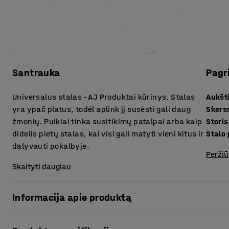
Santrauka
Pagr
Universalus stalas - AJ Produktai kūrinys. Stalas
Aukšt
yra ypač platus, todėl aplink jį susėsti gali daug
Sker
žmonių. Puikiai tinka susitikimų patalpai arba kaip
didelis pietų stalas, kai visi gali matyti vieni kitus ir
Stalo 
dalyvauti pokalbyje.
Peržiū
Skaityti daugiau
Informacija apie produktą
Sukurkite darnią darbo erdvę, kurioje kiekviena patalpa ku