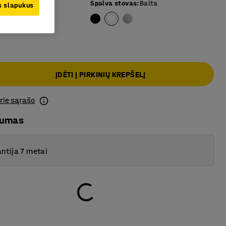
 paviršius
:
Balta
Spalva stovas
:
Balta
us slapukus
ĮDĖTI Į PIRKINIŲ KREPŠELĮ
prie sąrašo
mumas
ntija 7 metai