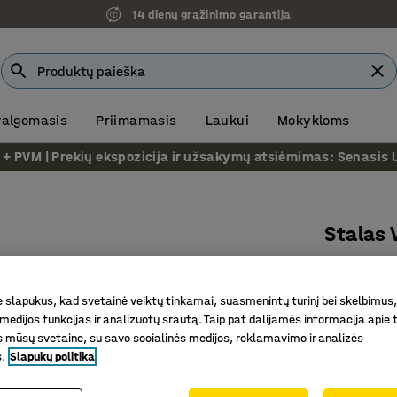
14 dienų grąžinimo garantija
 valgomasis
Priimamasis
Laukui
Mokykloms
VM | Prekių ekspozicija ir užsakymų atsiėmimas: Senasis Ukm
Stalas
Ø1600mm
Prekės kod
slapukus, kad svetainė veiktų tinkamai, suasmenintų turinį bei skelbimus,
medijos funkcijas ir analizuotų srautą. Taip pat dalijamės informacija apie t
Ypač pla
 mūsų svetaine, su savo socialinės medijos, reklamavimo ir analizės
Susirink
s.
Slapukų politika
Sukuria 