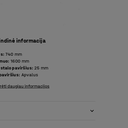
indinė informacija
is
:
740
mm
smuo
:
1600
mm
Storis stalo paviršius
:
25
mm
paviršius
:
Apvalus
rėti daugiau informacijos
ria stilingą įspūdį. Šis unikalus, apvalus