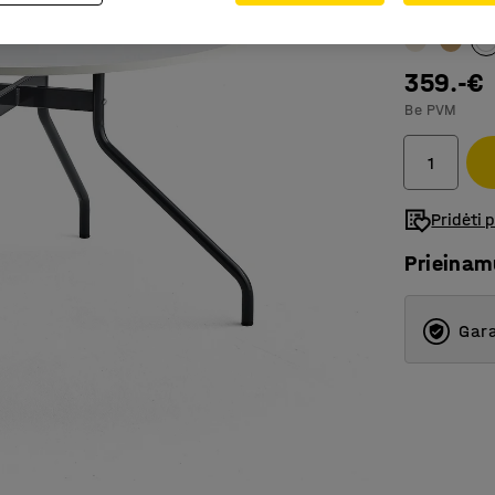
Spalva stalo
359.-€
Be PVM
Pridėti 
Prieina
Gara