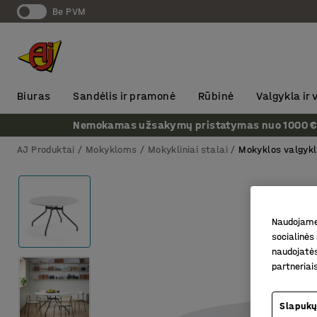
Be PVM
Biuras
Sandėlis ir pramonė
Rūbinė
Valgykla ir
Nemokamas užsakymų pristatymas nuo 1000 € + P
AJ Produktai
Mokykloms
Mokykliniai stalai
Mokyklos valgykl
Naudojame 
socialinės 
naudojatės
partneriai
Slapukų