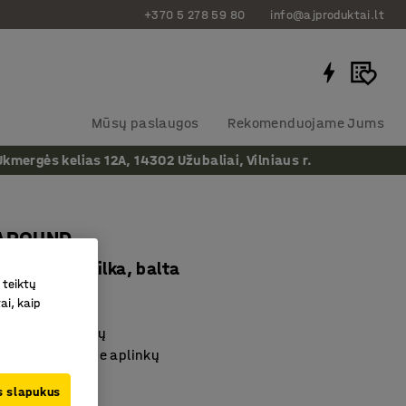
+370 5 278 59 80
info@ajproduktai.lt
Mūsų paslaugos
Rekomenduojame Jums
ergės kelias 12A, 14302 Užubaliai, Vilniaus r.
 AROUND
, tamsiai pilka, balta
 teiktų
as
:
3935173
ai, kaip
 dydžių ir spalvų
audoti daugelyje aplinkų
ir universalus
us slapukus