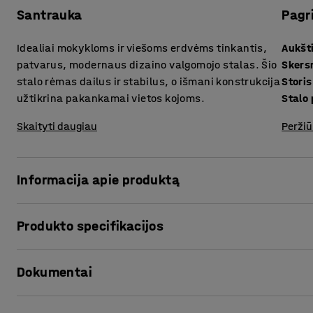
Santrauka
Pagr
Idealiai mokykloms ir viešoms erdvėms tinkantis,
Aukšt
patvarus, modernaus dizaino valgomojo stalas. Šio
Sker
stalo rėmas dailus ir stabilus, o išmani konstrukcija
užtikrina pakankamai vietos kojoms.
Stalo 
Skaityti daugiau
Peržiū
Informacija apie produktą
Klasikinis, apvalus, šiuolaikinio vintažinio stiliaus valgom
Produkto specifikacijos
Stalas AROUND idealiai tinka mokyklų valgykloms, taip p
Aukštis
:
720
mm
Patvarų stalviršį paprasta valyti ir nusausinti naudojant 
Dokumentai
Skersmuo
:
1200
mm
Storis stalo paviršius
:
20
mm
Stalo rėmas pasižymi dailia ir itin stabilia konstrukcija. 
Stalo paviršius
:
Apvalus
Spausdinti produkto puslapį
būtų pakankamai vietos kojoms, o kėdes būtų lengva įstumt