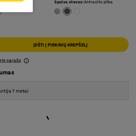
 paviršius
:
Balta
Spalva stovas
:
Antracito pilka
ĮDĖTI Į PIRKINIŲ KREPŠELĮ
prie sąrašo
mumas
ntija 7 metai