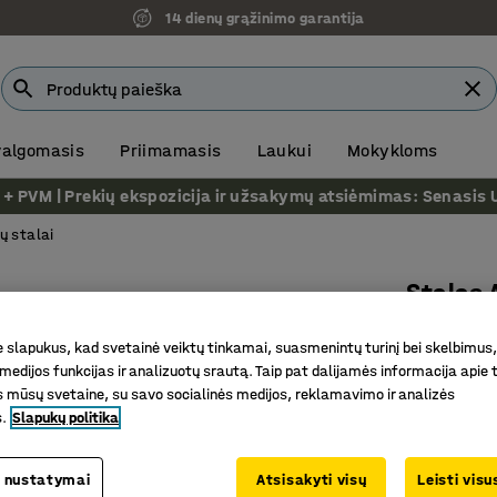
14 dienų grąžinimo garantija
 valgomasis
Priimamasis
Laukui
Mokykloms
VM | Prekių ekspozicija ir užsakymų atsiėmimas: Senasis Ukm
ų stalai
Stalas
Ø1200 mm
slapukus, kad svetainė veiktų tinkamai, suasmenintų turinį bei skelbimus,
Prekės kod
medijos funkcijas ir analizuotų srautą. Taip pat dalijamės informacija apie t
 mūsų svetaine, su savo socialinės medijos, reklamavimo ir analizės
Skirtingų
s.
Slapukų politika
Galima n
Stabilus 
 nustatymai
Atsisakyti visų
Leisti vis