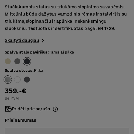
Stačiakampis stalas su triukšmo slopinimo savybėmis.
Milteliniu būdu dažytas vamzdinis rėmas ir stalviršis su
triukšmą slopinančiu ir aplinkai nekenksmingu
sluoksniu. Testuotas ir sertifikuotas pagal EN 1729.
Skaityti daugiau
Spalva stalo paviršius
:
Tamsiai pilka
Spalva stovas
:
Pilka
359.-€
Be PVM
Pridėti prie sąrašo
Prieinamumas