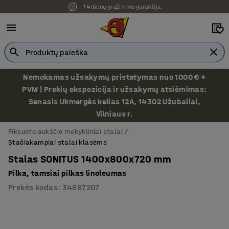
14 dienų grąžinimo garantija
Nemokamas užsakymų pristatymas nuo 1000 € +
PVM | Prekių ekspozicija ir užsakymų atsiėmimas:
Senasis Ukmergės kelias 12A, 14302 Užubaliai,
Vilniaus r.
Fiksuoto aukščio mokykliniai stalai
Stačiakampiai stalai klasėms
Stalas SONITUS 1400x800x720 mm
Pilka, tamsiai pilkas linoleumas
Prekės kodas
:
34667207