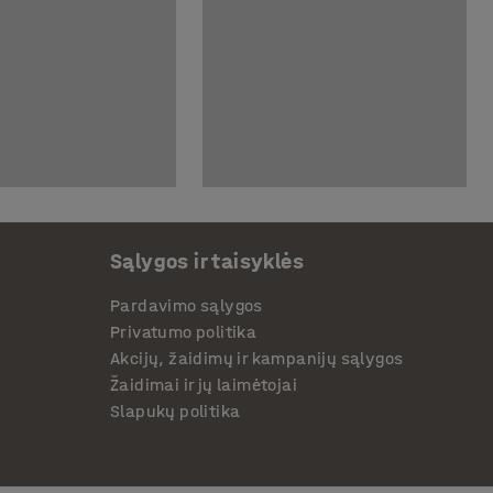
Sąlygos ir taisyklės
Pardavimo sąlygos
Privatumo politika
Akcijų, žaidimų ir kampanijų sąlygos
Žaidimai ir jų laimėtojai
Slapukų politika