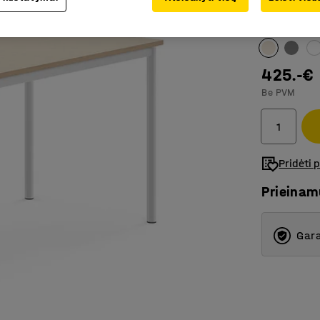
Spalva stalo
425.-€
Be PVM
Pridėti 
Prieina
Gara