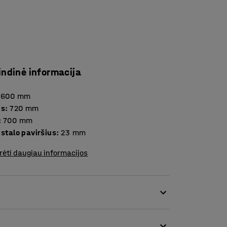
indinė informacija
1600
mm
is
:
720
mm
:
700
mm
Storis stalo paviršius
:
23
mm
rėti daugiau informacijos
jų skleidžiami garsai, trankomi stalčiai ir
 garsai gali didinti stresą bei mažinti mokynių