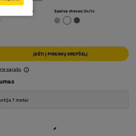
 paviršius
:
Beržas
Spalva stovas
:
Balta
ĮDĖTI Į PIRKINIŲ KREPŠELĮ
prie sąrašo
mumas
ntija 7 metai