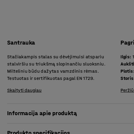
Santrauka
Pagr
Stačiakampis stalas su dėvėjimuisi atspariu
Ilgis
:
stalviršiu su triukšmą slopinančiu sluoksniu.
Aukšt
Milteliniu būdu dažytas vamzdinis rėmas.
Plotis
Testuotas ir sertifikuotas pagal EN 1729.
Skaityti daugiau
Peržiū
Informacija apie produktą
Daug faktorių lemia aukštą triukšmo lygį klasėse. Kėdžių ko
Produkto specifikacijos
garsūs riksmai – tai tik keli pavyzdžiai. Bumsėjimas ir kiti