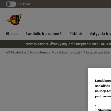
Be PVM
Biuras
Sandėlis ir pramonė
Rūbinė
Valgykla ir
Nemokamas užsakymų pristatymas nuo 1000 € + P
AJ Produktai
Mokykloms
Mokykliniai stalai
Fiksuoto aukščio 
Naudojame 
socialinės 
naudojatės
partneriai
Slapukų