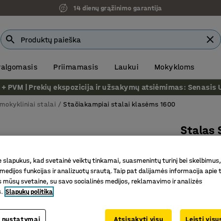
14 dienų grąžinimo garantija
 valgomasis
Priimamasis
Laukui
Mokykloms
VM | Prekių ekspozicija ir užsakymų atsiėmimas: Senasis Ukm
mokykliniai stalai
Stačiakampiai stalai klasėms 1600
Stalas
1600x700
laminata
slapukus, kad svetainė veiktų tinkamai, suasmenintų turinį bei skelbimus,
medijos funkcijas ir analizuotų srautą. Taip pat dalijamės informacija apie t
Prekės kod
 mūsų svetaine, su savo socialinės medijos, reklamavimo ir analizės
s.
Slapukų politika
Dėvėjimui
EN1729 se
Garsą sug
 nustatymai
Atsisakyti visų
Leisti vis