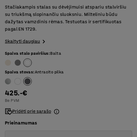
Stačiakampis stalas su dėvėjimuisi atspariu stalviršiu
su triukšmą slopinančiu sluoksniu. Milteliniu būdu
dažytas vamzdinis rėmas. Testuotas ir sertifikuotas
pagal EN 1729.
Skaityti daugiau
Spalva stalo paviršius
:
Balta
Spalva stovas
:
Antracito pilka
425.-€
Be PVM
Pridėti prie sąrašo
Prieinamumas