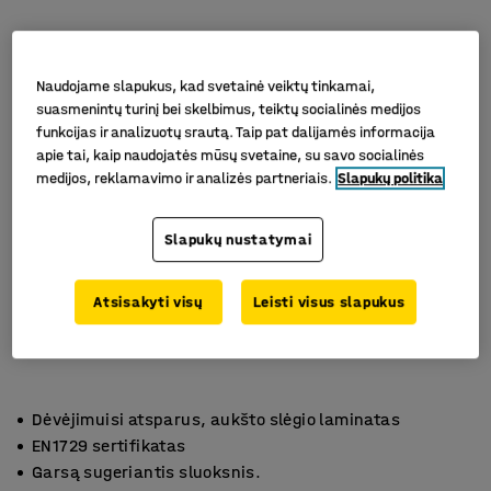
Naudojame slapukus, kad svetainė veiktų tinkamai,
suasmenintų turinį bei skelbimus, teiktų socialinės medijos
funkcijas ir analizuotų srautą. Taip pat dalijamės informacija
apie tai, kaip naudojatės mūsų svetaine, su savo socialinės
medijos, reklamavimo ir analizės partneriais.
Slapukų politika
Slapukų nustatymai
Atsisakyti visų
Leisti visus slapukus
Dėvėjimuisi atsparus, aukšto slėgio laminatas
EN1729 sertifikatas
Garsą sugeriantis sluoksnis.