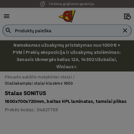
14 dienų grąžinimo garantija
Nemokamas užsakymų pristatymas nuo 1000 € +
PVM | Prekių ekspozicija ir užsakymų atsiėmimas:
Senasis Ukmergės kelias 12A, 14302 Užubaliai,
Vilniaus r.
Fiksuoto aukščio mokykliniai stalai
Stačiakampiai stalai klasėms 1600
Stalas SONITUS
1600x700x720mm, baltas HPL laminatas, tamsiai pilkas
Prekės kodas
:
34827703