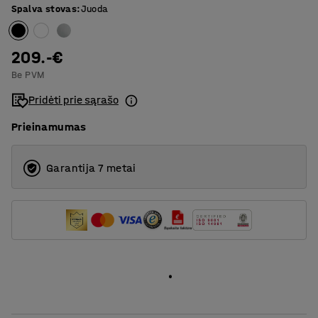
Spalva stovas
:
Juoda
1800
T formos rėmas
209.-€
Be PVM
Pridėti prie sąrašo
Prieinamumas
Garantija 7 metai