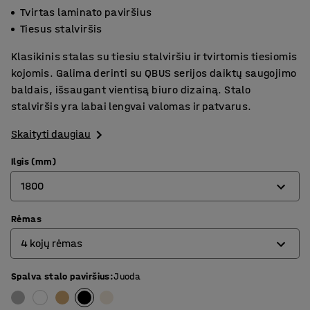
Tvirtas laminato paviršius
Tiesus stalviršis
Klasikinis stalas su tiesiu stalviršiu ir tvirtomis tiesiomis
kojomis. Galima derinti su QBUS serijos daiktų saugojimo
baldais, išsaugant vientisą biuro dizainą. Stalo
stalviršis yra labai lengvai valomas ir patvarus.
Skaityti daugiau
Ilgis (mm)
1800
Rėmas
800
4 kojų rėmas
1200
1400
Spalva stalo paviršius
:
Juoda
4 kojų rėmas
1600
O formos rėmas