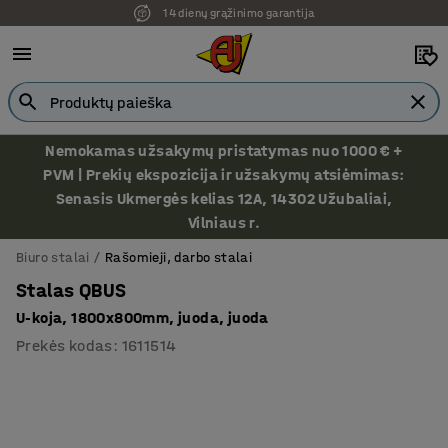
Ekspozicija Vilniuje
Nemokamas užsakymų pristatymas nuo 1000 € +
PVM | Prekių ekspozicija ir užsakymų atsiėmimas:
Senasis Ukmergės kelias 12A, 14302 Užubaliai,
Vilniaus r.
Biuro stalai
Rašomieji, darbo stalai
Stalas QBUS
U-koja, 1800x800mm, juoda, juoda
Prekės kodas
:
1611514