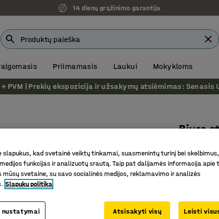
14 dienų grąžinimo garantija
 valgomasis
Priimamasis
Laukui
Mokykloms
VM | Prekių ekspozicija ir užsakymų atsiėmimas: Senasis Ukm
Biuro s
Tiesus, 
slapukus, kad svetainė veiktų tinkamai, suasmenintų turinį bei skelbimus,
Prekės kod
medijos funkcijas ir analizuotų srautą. Taip pat dalijamės informacija apie t
 mūsų svetaine, su savo socialinės medijos, reklamavimo ir analizės
Patvarus
s.
Slapukų politika
Stilingas
Tinka pri
 nustatymai
Atsisakyti visų
Leisti vis