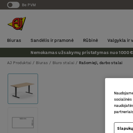
Be PVM
Biuras
Sandėlis ir pramonė
Rūbinė
Valgykla ir
Nemokamas užsakymų pristatymas nuo 1000 € + P
AJ Produktai
Biuras
Biuro stalai
Rašomieji, darbo stalai
Naudojame 
socialinės 
naudojatės
partneriai
Slapukų