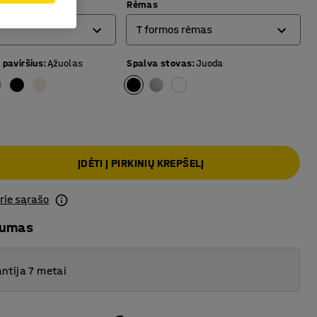
Rėmas
T formos rėmas
 paviršius
:
Ąžuolas
Spalva stovas
:
Juoda
4 kojų rėmas
O formos rėmas
T formos rėmas
ĮDĖTI Į PIRKINIŲ KREPŠELĮ
prie sąrašo
mumas
ntija 7 metai