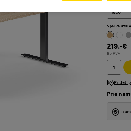
Ilgis (mm)
1600
Spalva stalo
800
1200
219.-€
1400
Be PVM
1600
1800
Pridėti 
Prieina
Gara