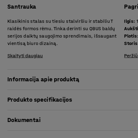
Santrauka
Pagr
Klasikinis stalas su tiesiu stalviršiu ir stabiliu T
Ilgis
:
raidės formos rėmu. Tinka derinti su QBUS baldų
Aukšt
serijos daiktų saugojimo sprendimais, išsaugant
Plotis
vientisą biuro dizainą.
Skaityti daugiau
Peržiū
Informacija apie produktą
Stilingas stacionarus QBUS baldų serijos stalas pasižymi 
Produkto specifikacijos
ypatybėmis. Tai – puikus pasirinkimas ieškant klasikinio, 
atitinkančio tvirto ir universalaus baldo.
Ilgis
:
1600
mm
Dokumentai
Aukštis
:
730
mm
Stalas yra su tvirtu T raidės formos rėmu. Laminuotas, ties
Plotis
:
800
mm
paviršių. Jį galite papildyti praktiška uždanga kojoms, kur
Storis stalo paviršius
:
25
mm
Spausdinti produkto puslapį