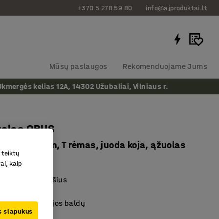
+370 5 278 59 80
info@ajproduktai.lt
Mūsų paslaugos
Rekomenduojame Jums
ergės kelias 12A, 14302 Užubaliai, Vilniaus r.
talas QBUS
1600x800 mm, T rėmas, juoda koja, ąžuolas
 teiktų
as
:
1622316
ai, kaip
 laminato paviršius
 dizainas
e kitų QBUS serijos baldų
us slapukus