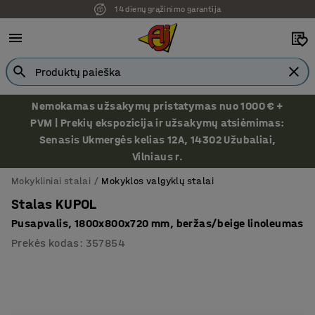
14 dienų grąžinimo garantija
Nemokamas užsakymų pristatymas nuo 1000 € +
PVM | Prekių ekspozicija ir užsakymų atsiėmimas:
Senasis Ukmergės kelias 12A, 14302 Užubaliai,
Vilniaus r.
Mokykliniai stalai
Mokyklos valgyklų stalai
Stalas KUPOL
Pusapvalis, 1800x800x720 mm, beržas/beige linoleumas
Prekės kodas
:
357854