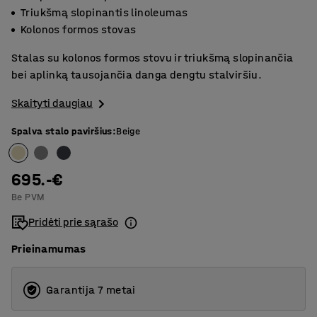
Triukšmą slopinantis linoleumas
Kolonos formos stovas
Stalas su kolonos formos stovu ir triukšmą slopinančia
bei aplinką tausojančia danga dengtu stalviršiu.
Skaityti daugiau
Spalva stalo paviršius
:
Beige
695.-€
Be PVM
Pridėti prie sąrašo
Prieinamumas
Garantija 7 metai