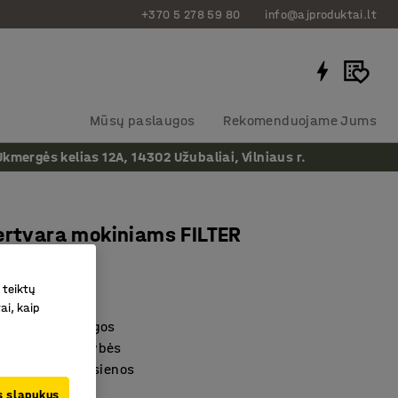
+370 5 278 59 80
info@ajproduktai.lt
Mūsų paslaugos
Rekomenduojame Jums
ergės kelias 12A, 14302 Užubaliai, Vilniaus r.
ertvara mokiniams FILTER
 teiktų
as
:
383602
ai, kaip
dirbtos medžiagos
 slopinimo savybės
 pakabinta ant sienos
us slapukus