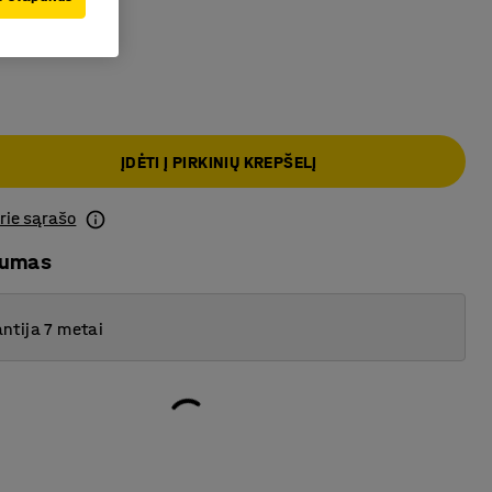
a
ĮDĖTI Į PIRKINIŲ KREPŠELĮ
prie sąrašo
mumas
ntija 7 metai