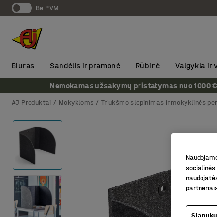
Be PVM
Biuras
Sandėlis ir pramonė
Rūbinė
Valgykla ir
Nemokamas užsakymų pristatymas nuo 1000 € + P
AJ Produktai
Mokykloms
Triukšmo slopinimas ir mokyklinės pe
Naudojame 
socialinės 
naudojatės
partneriai
Slapukų