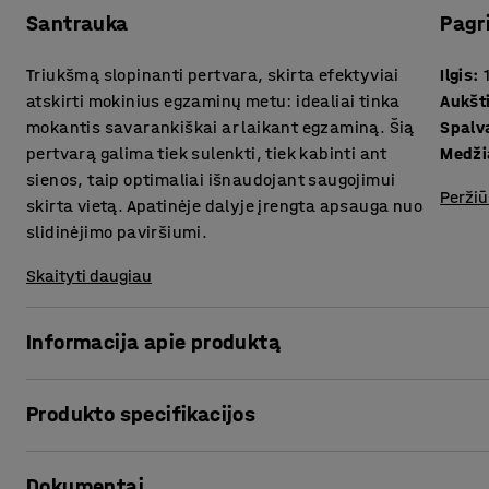
Santrauka
Pagr
Triukšmą slopinanti pertvara, skirta efektyviai
Ilgis
:
atskirti mokinius egzaminų metu: idealiai tinka
Aukšt
mokantis savarankiškai ar laikant egzaminą. Šią
Spalv
pertvarą galima tiek sulenkti, tiek kabinti ant
Medži
sienos, taip optimaliai išnaudojant saugojimui
Peržiū
skirta vietą. Apatinėje dalyje įrengta apsauga nuo
slidinėjimo paviršiumi.
Skaityti daugiau
Informacija apie produktą
Mokinių matymo lauką ribojanti ir jiems geriau susitelkti b
Produkto specifikacijos
idealiai tinka laikant egzaminus ir savarankiškai mokantis
mokymosi pertvarą galima sulenkti, taip optimaliai išnaud
Ilgis
:
1630
mm
patogiau, ją taip pat galima pakabinti ant sienos naudojan
Dokumentai