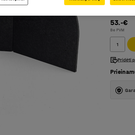
Spalva
:
Pilk
53.-€
Be PVM
Pridėti 
Prieina
Gara