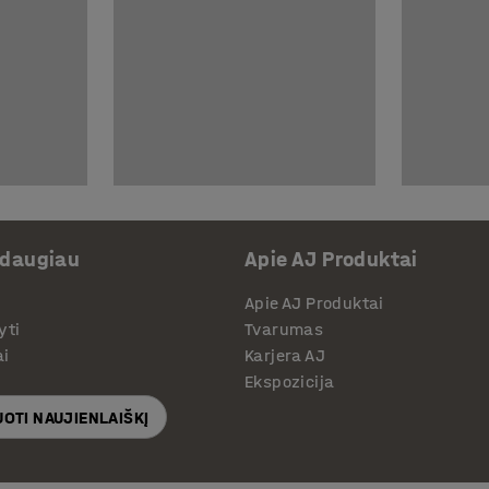
 daugiau
Apie AJ Produktai
Apie AJ Produktai
yti
Tvarumas
ai
Karjera AJ
Ekspozicija
OTI NAUJIENLAIŠKĮ