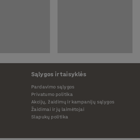
Sąlygos ir taisyklės
Pardavimo sąlygos
Privatumo politika
Akcijų, žaidimų ir kampanijų sąlygos
Žaidimai ir jų laimėtojai
Slapukų politika