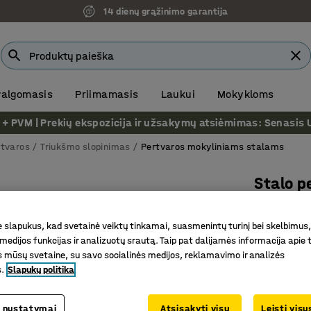
Ekspozicija Vilniuje
 valgomasis
Priimamasis
Laukui
Mokykloms
VM | Prekių ekspozicija ir užsakymų atsiėmimas: Senasis Ukm
rtvaros
Triukšmo slopinimas
Pertvaros mokyliniams stalams
Stalo p
Pilka
slapukus, kad svetainė veiktų tinkamai, suasmenintų turinį bei skelbimus,
Prekės kod
medijos funkcijas ir analizuotų srautą. Taip pat dalijamės informacija apie t
50 % per
 mūsų svetaine, su savo socialinės medijos, reklamavimo ir analizės
s.
Slapukų politika
Triukšmo
Gali būti
 nustatymai
Atsisakyti visų
Leisti vis