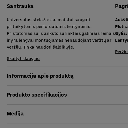
Santrauka
Pagr
Universalus stelažas su maistui saugoti
Aukšt
pritaikytomis perforuotomis lentynomis.
Plotis
Pristatomas su iš anksto surinktais galiniais rėmais
Gylis
:
ir yra lengvai montuojamas nenaudojant varžtų ar
Lenty
veržlių. Tinka naudoti šaldiklyje.
Peržiū
Skaityti daugiau
Informacija apie produktą
Tvirtas stelažas yra puikus pasirinkimas parduotuvėms ir s
Produkto specifikacijos
lengvas modulis užtikrina didelę maksimalią apkrovą ir y
tinkamomis lentynomis. Lentynose yra perforacijos, pro ku
Aukštis
:
1972
mm
nesikaupia dulkės, todėl jos užtikrina geresnę higieną. Le
Medija
Plotis
:
975
mm
jas galima išimti ir valyti atskirai.
Gylis
:
600
mm