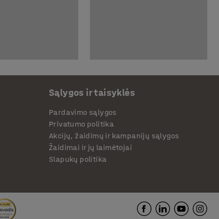
Sąlygos ir taisyklės
Pardavimo sąlygos
Privatumo politika
Akcijų, žaidimų ir kampanijų sąlygos
Žaidimai ir jų laimėtojai
Slapukų politika