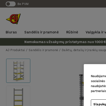
Be PVM
Biuras
Sandėlis ir pramonė
Rūbinė
Valgykla ir
Nemokamas užsakymų pristatymas nuo 1000 € + P
AJ Produktai
Sandėlis ir pramonė
Daiktų, detalių ir įrankių saug
Naudojame 
socialinės 
naudojatės
partneriai
Slapukų