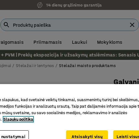
14 dienų grąžinimo garantija
 valgomasis
Priimamasis
Laukui
Mokykloms
VM | Prekių ekspozicija ir užsakymų atsiėmimas: Senasis Ukm
ojimui
Stelažai ir lentynos
Stelažai maisto produktams
Galvan
Bazinė d
slapukus, kad svetainė veiktų tinkamai, suasmenintų turinį bei skelbimus,
Prekės kod
medijos funkcijas ir analizuotų srautą. Taip pat dalijamės informacija apie t
 mūsų svetaine, su savo socialinės medijos, reklamavimo ir analizės
Maistui s
s.
Slapukų politika
Galima n
Higienišk
 nustatymai
Atsisakyti visų
Leisti vis