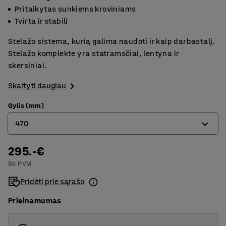
Pritaikytas sunkiems kroviniams
Tvirta ir stabili
Stelažo sistema, kurią galima naudoti ir kaip darbastalį.
Stelažo komplekte yra statramsčiai, lentyna ir
skersiniai.
Skaityti daugiau
Gylis (mm)
470
295.-€
470
Be PVM
620
Pridėti prie sąrašo
775
Prieinamumas
1230