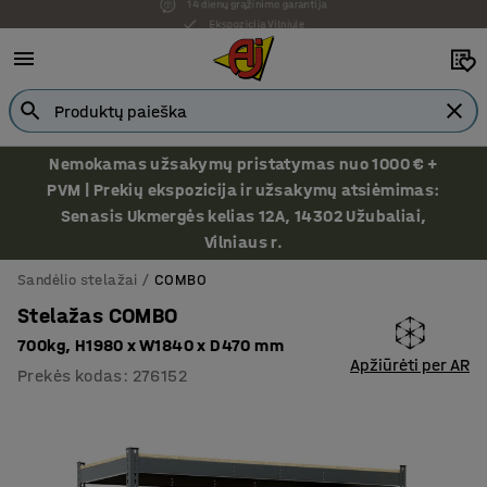
Ekspozicija Vilniuje
Nemokamas užsakymų pristatymas nuo 1000 € +
PVM | Prekių ekspozicija ir užsakymų atsiėmimas:
Senasis Ukmergės kelias 12A, 14302 Užubaliai,
Vilniaus r.
Sandėlio stelažai
COMBO
Stelažas COMBO
700kg, H1980 x W1840 x D470 mm
Apžiūrėti per AR
Prekės kodas
:
276152