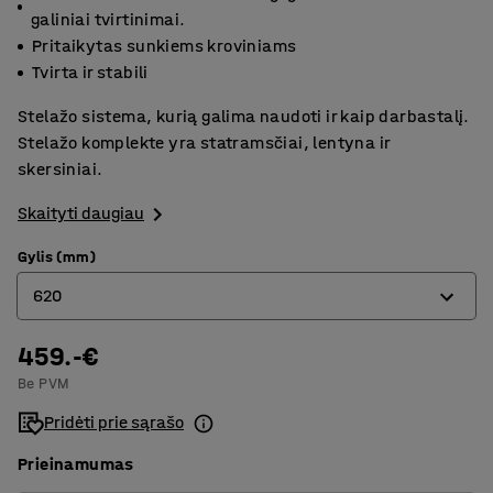
galiniai tvirtinimai.
Pritaikytas sunkiems kroviniams
Tvirta ir stabili
Stelažo sistema, kurią galima naudoti ir kaip darbastalį.
Stelažo komplekte yra statramsčiai, lentyna ir
skersiniai.
Skaityti daugiau
Gylis (mm)
620
459.-€
470
Be PVM
620
Pridėti prie sąrašo
775
Prieinamumas