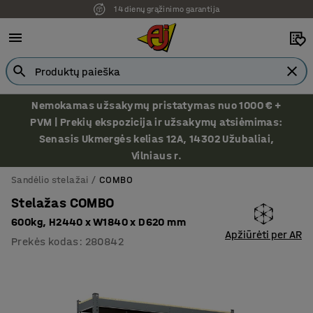
14 dienų grąžinimo garantija
Nemokamas užsakymų pristatymas nuo 1000 € +
PVM | Prekių ekspozicija ir užsakymų atsiėmimas:
Senasis Ukmergės kelias 12A, 14302 Užubaliai,
Vilniaus r.
Sandėlio stelažai
COMBO
Stelažas COMBO
600kg, H2440 x W1840 x D620 mm
Apžiūrėti per AR
Prekės kodas
:
280842