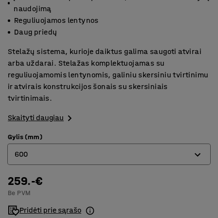
naudojimą
Reguliuojamos lentynos
Daug priedų
Stelažų sistema, kurioje daiktus galima saugoti atvirai
arba uždarai. Stelažas komplektuojamas su
reguliuojamomis lentynomis, galiniu skersiniu tvirtinimu
ir atvirais konstrukcijos šonais su skersiniais
tvirtinimais.
Skaityti daugiau
Gylis (mm)
600
259.-€
400
Be PVM
500
Pridėti prie sąrašo
600