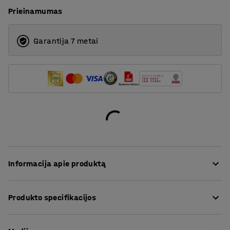
Prieinamumas
Garantija 7 metai
Informacija apie produktą
MIX – tai universalus, lengvai pritaikomas ir
Produkto specifikacijos
daugiafunkcis stelažas.
Aukštis
:
2500
mm
Stelažą galima surinkti atsižvelgiant į tai, ar vartotojui