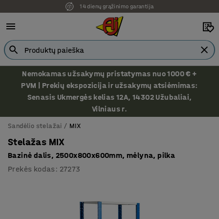
14 dienų grąžinimo garantija
Nemokamas užsakymų pristatymas nuo 1000 € +
PVM | Prekių ekspozicija ir užsakymų atsiėmimas:
Senasis Ukmergės kelias 12A, 14302 Užubaliai,
Vilniaus r.
Sandėlio stelažai
MIX
Stelažas MIX
Bazinė dalis, 2500x800x600mm, mėlyna, pilka
Prekės kodas
:
27273