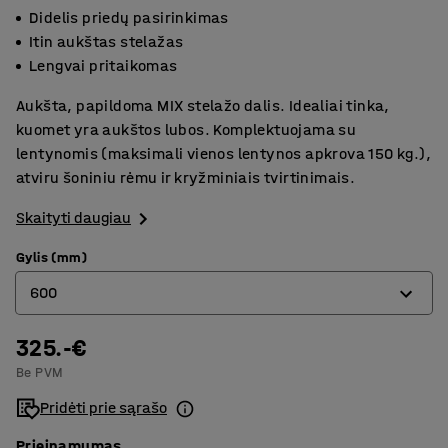
Didelis priedų pasirinkimas
Itin aukštas stelažas
Lengvai pritaikomas
Aukšta, papildoma MIX stelažo dalis. Idealiai tinka,
kuomet yra aukštos lubos. Komplektuojama su
lentynomis (maksimali vienos lentynos apkrova 150 kg.),
atviru šoniniu rėmu ir kryžminiais tvirtinimais.
Skaityti daugiau
Gylis (mm)
600
325.-€
400
Be PVM
500
Pridėti prie sąrašo
600
Prieinamumas