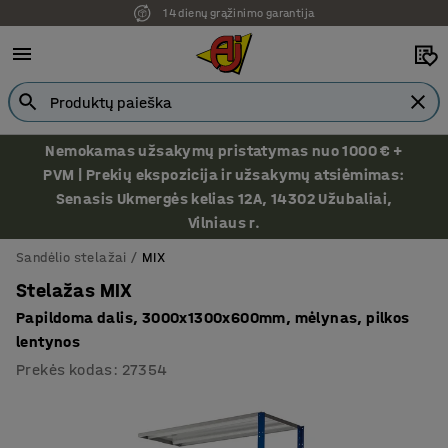
14 dienų grąžinimo garantija
Nemokamas užsakymų pristatymas nuo 1000 € +
PVM | Prekių ekspozicija ir užsakymų atsiėmimas:
Senasis Ukmergės kelias 12A, 14302 Užubaliai,
Vilniaus r.
Sandėlio stelažai
MIX
Stelažas MIX
Papildoma dalis, 3000x1300x600mm, mėlynas, pilkos
lentynos
Prekės kodas
:
27354