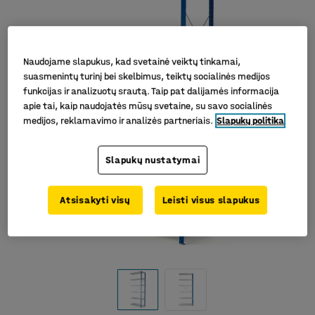
Naudojame slapukus, kad svetainė veiktų tinkamai,
suasmenintų turinį bei skelbimus, teiktų socialinės medijos
funkcijas ir analizuotų srautą. Taip pat dalijamės informacija
apie tai, kaip naudojatės mūsų svetaine, su savo socialinės
medijos, reklamavimo ir analizės partneriais.
Slapukų politika
Slapukų nustatymai
Atsisakyti visų
Leisti visus slapukus