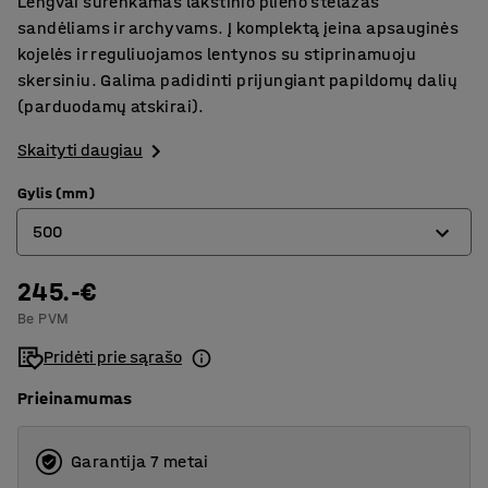
Lengvai surenkamas lakštinio plieno stelažas
sandėliams ir archyvams. Į komplektą įeina apsauginės
kojelės ir reguliuojamos lentynos su stiprinamuoju
skersiniu. Galima padidinti prijungiant papildomų dalių
(parduodamų atskirai).
Skaityti daugiau
Gylis (mm)
500
245.-€
400
Be PVM
500
Pridėti prie sąrašo
600
Prieinamumas
Garantija 7 metai