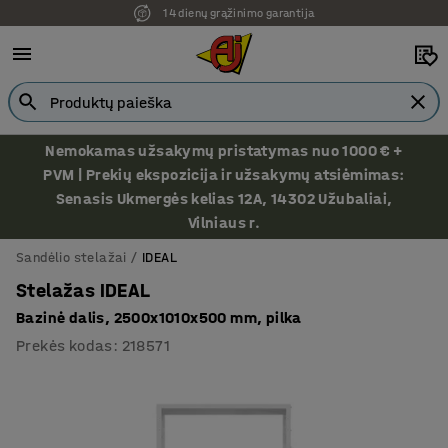
14 dienų grąžinimo garantija
Ekspozicija Vilniuje
Nemokamas užsakymų pristatymas nuo 1000 € +
PVM | Prekių ekspozicija ir užsakymų atsiėmimas:
Senasis Ukmergės kelias 12A, 14302 Užubaliai,
Vilniaus r.
Sandėlio stelažai
IDEAL
Stelažas IDEAL
Bazinė dalis, 2500x1010x500 mm, pilka
Prekės kodas
:
218571