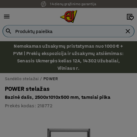
14 dienų grąžinimo garantija
Ekspozicija Vilniuje
Nemokamas užsakymų pristatymas nuo 1000 € +
PVM | Prekių ekspozicija ir užsakymų atsiėmimas:
Senasis Ukmergės kelias 12A, 14302 Užubaliai,
Vilniaus r.
Sandėlio stelažai
POWER
POWER stelažas
Bazinė dalis, 2500x1010x500 mm, tamsiai pilka
Prekės kodas
:
218772