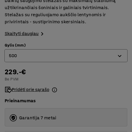
Daiktų saugojimo stelažas su maksimalų stabilumą
užtikrinančiais šoniniais ir galiniais tvirtinimais.
Stelažas su reguliuojamo aukščio lentynomis ir
privirintais - sustiprinimo skersiniais.
Skaityti daugiau
Gylis (mm)
500
229.-€
400
Be PVM
500
Pridėti prie sąrašo
600
Prieinamumas
Garantija 7 metai