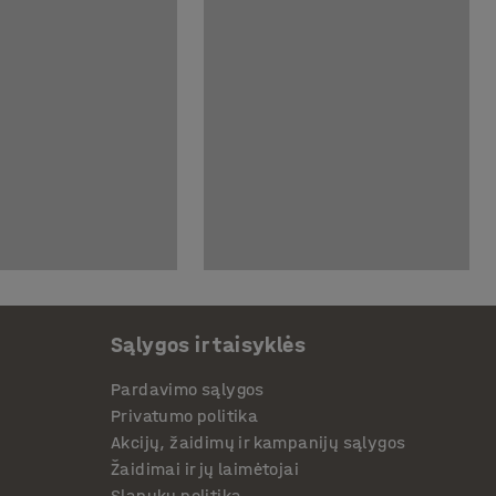
Sąlygos ir taisyklės
Pardavimo sąlygos
Privatumo politika
Akcijų, žaidimų ir kampanijų sąlygos
Žaidimai ir jų laimėtojai
Slapukų politika