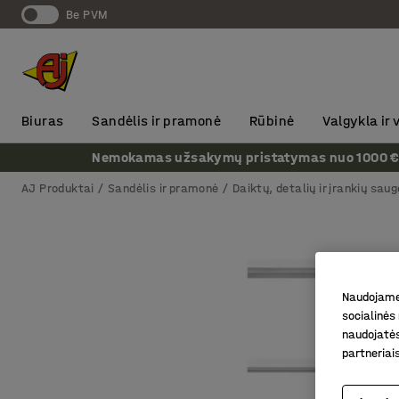
Be PVM
Biuras
Sandėlis ir pramonė
Rūbinė
Valgykla ir
Nemokamas užsakymų pristatymas nuo 1000 € + P
AJ Produktai
Sandėlis ir pramonė
Daiktų, detalių ir įrankių saug
Naudojame 
socialinės 
naudojatės
partneriai