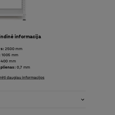
indinė informacija
is
:
2500
mm
:
1005
mm
400
mm
Storis plienas
:
0,7
mm
rėti daugiau informacijos
ir optimizuokite daiktų saugojimą! Papildoma