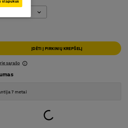
us slapukus
ĮDĖTI Į PIRKINIŲ KREPŠELĮ
prie sąrašo
mumas
ntija 7 metai