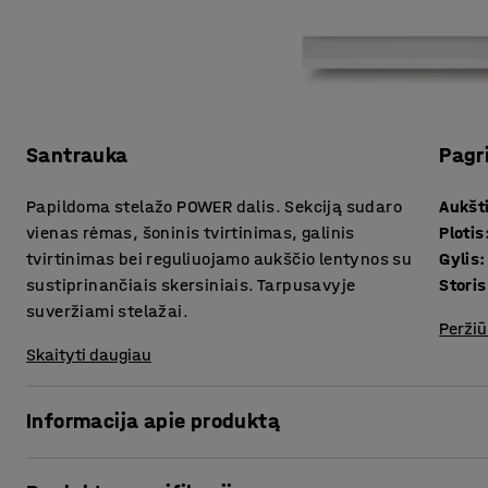
Santrauka
Pagr
Papildoma stelažo POWER dalis. Sekciją sudaro
Aukšt
vienas rėmas, šoninis tvirtinimas, galinis
Plotis
tvirtinimas bei reguliuojamo aukščio lentynos su
Gylis
:
sustiprinančiais skersiniais. Tarpusavyje
suveržiami stelažai.
Peržiū
Skaityti daugiau
Informacija apie produktą
Įsigykite vieną ar kelias papildomas POWER stelažo dalis 