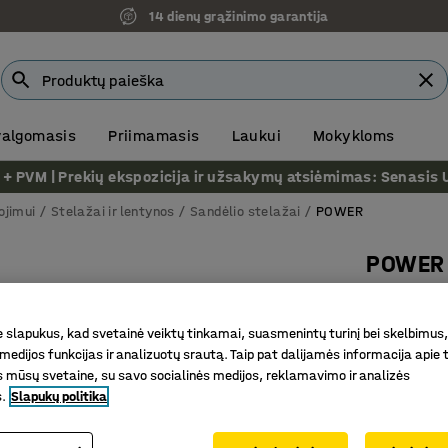
14 dienų grąžinimo garantija
 valgomasis
Priimamasis
Laukui
Mokykloms
VM | Prekių ekspozicija ir užsakymų atsiėmimas: Senasis Ukm
ojimui
Stelažai ir lentynos
Sandėlio stelažai
POWER
POWER 
Papildom
Prekės kod
slapukus, kad svetainė veiktų tinkamai, suasmenintų turinį bei skelbimus,
medijos funkcijas ir analizuotų srautą. Taip pat dalijamės informacija apie t
Reguliuo
 mūsų svetaine, su savo socialinės medijos, reklamavimo ir analizės
Praplatin
s.
Slapukų politika
Suverži