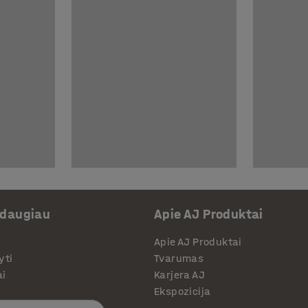
 daugiau
Apie AJ Produktai
Apie AJ Produktai
yti
Tvarumas
ai
Karjera AJ
Ekspozicija