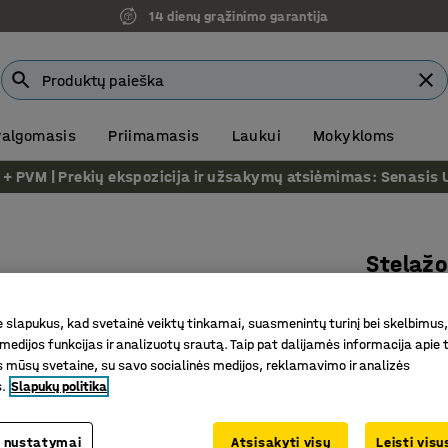
14 dienų grąžinimo garantija
 valgomasis
Priimamasis
Laukui
Mokykloms
VM | Prekių ekspozicija ir užsakymų atsiėmimas: Senasis Ukm
Stelaž
COMBO
slapukus, kad svetainė veiktų tinkamai, suasmenintų turinį bei skelbimus,
42 dėžut
medijos funkcijas ir analizuotų srautą. Taip pat dalijamės informacija apie t
Prekės kod
 mūsų svetaine, su savo socialinės medijos, reklamavimo ir analizės
s.
Slapukų politika
Pilnas k
Sandėlia
 nustatymai
Atsisakyti visų
Leisti vis