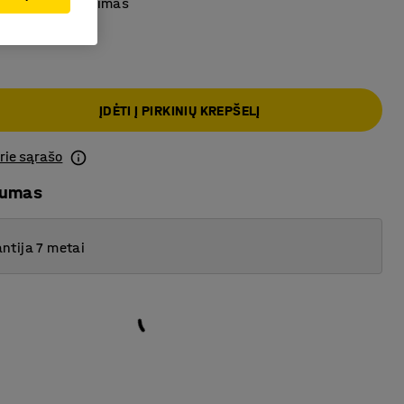
s daiktų saugojimas
ĮDĖTI Į PIRKINIŲ KREPŠELĮ
prie sąrašo
mumas
ntija 7 metai