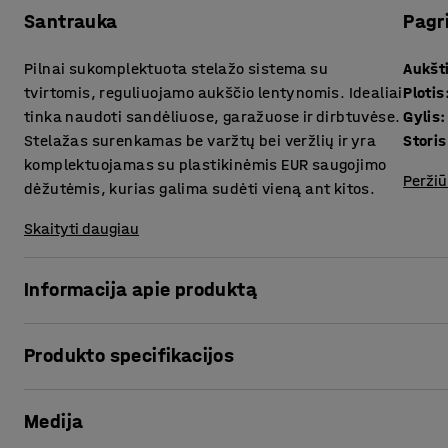
Santrauka
Pagr
Pilnai sukomplektuota stelažo sistema su
Aukšt
tvirtomis, reguliuojamo aukščio lentynomis. Idealiai
Plotis
tinka naudoti sandėliuose, garažuose ir dirbtuvėse.
Gylis
:
Stelažas surenkamas be varžtų bei veržlių ir yra
komplektuojamas su plastikinėmis EUR saugojimo
Peržiū
dėžutėmis, kurias galima sudėti vieną ant kitos.
Skaityti daugiau
Informacija apie produktą
Daiktų saugojimo stelažo ir dėžučių derinys suteikia unive
Produkto specifikacijos
sprendimą sandėliuose, garažuose bei dirbtuvėse. Stelažo r
Lentynos pagamintos iš 16 mm storio medžio drožlių plokščių
Aukštis
:
1980
mm
Lentynų aukštį galima reguliuoti pagal individualius pore
Medija
Plotis
:
1840
mm
Šios konstrukcijos sistemai nėra reikalingi šoniniai ar galin