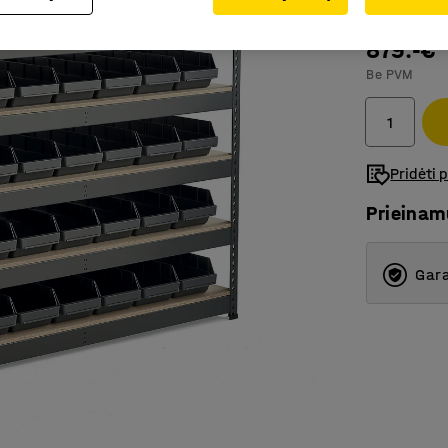
Efektyvu
879.-€
Be PVM
Pridėti 
Prieina
Gara