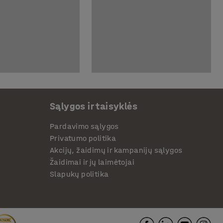
Sąlygos ir taisyklės
Pardavimo sąlygos
Privatumo politika
Akcijų, žaidimų ir kampanijų sąlygos
Žaidimai ir jų laimėtojai
Slapukų politika