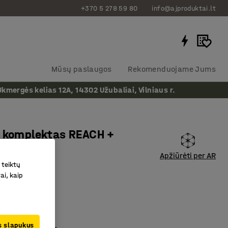
+370 5 278 59 80
info@ajproduktai.lt
Mūsų paslaugos
Rekomenduojame Jums
ergės kelias 12A, 14302 Užubaliai, Vilniaus r.
o komplektas REACH +
Apžiūrėti per AR
 teiktų
ės
ai, kaip
as
:
204557
omplektas
ms, pramonei
us slapukus