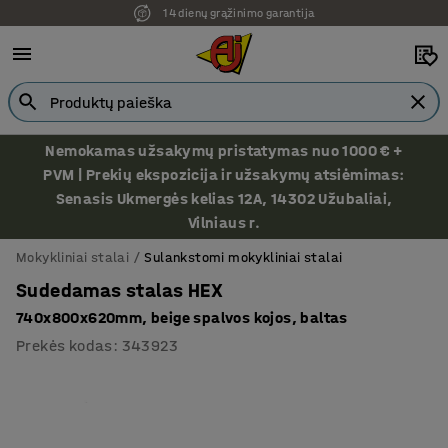
14 dienų grąžinimo garantija
Ekspozicija Vilniuje
Nemokamas užsakymų pristatymas nuo 1000 € +
PVM | Prekių ekspozicija ir užsakymų atsiėmimas:
Senasis Ukmergės kelias 12A, 14302 Užubaliai,
Vilniaus r.
Mokykliniai stalai
Sulankstomi mokykliniai stalai
Sudedamas stalas HEX
740x800x620mm, beige spalvos kojos, baltas
Prekės kodas
:
343923