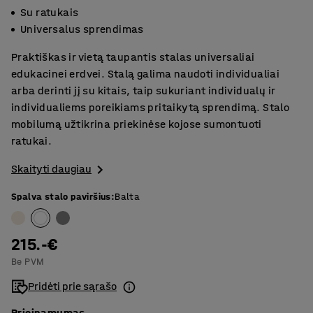
Su ratukais
Universalus sprendimas
Praktiškas ir vietą taupantis stalas universaliai
edukacinei erdvei. Stalą galima naudoti individualiai
arba derinti jį su kitais, taip sukuriant individualų ir
individualiems poreikiams pritaikytą sprendimą. Stalo
mobilumą užtikrina priekinėse kojose sumontuoti
ratukai.
Skaityti daugiau
Spalva stalo paviršius
:
Balta
215.-€
Be PVM
Pridėti prie sąrašo
Prieinamumas