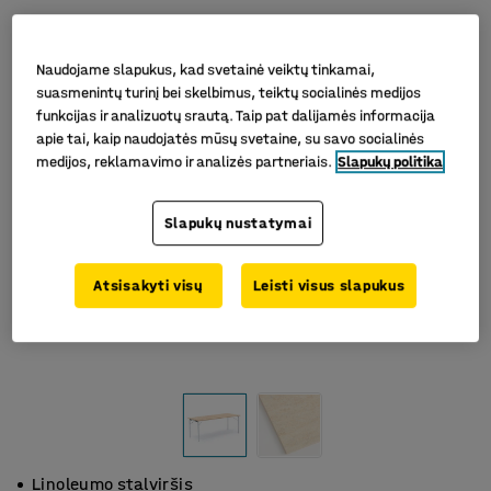
Naudojame slapukus, kad svetainė veiktų tinkamai,
suasmenintų turinį bei skelbimus, teiktų socialinės medijos
funkcijas ir analizuotų srautą. Taip pat dalijamės informacija
apie tai, kaip naudojatės mūsų svetaine, su savo socialinės
medijos, reklamavimo ir analizės partneriais.
Slapukų politika
Slapukų nustatymai
Atsisakyti visų
Leisti visus slapukus
Linoleumo stalviršis