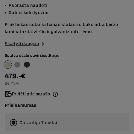
Paprasta naudoti
Galimi keli dydžiai
Praktiškas sulankstomas stalas su buko arba beržo
laminato stalviršiu ir galvanizuotu rėmu.
Skaityti daugiau
Spalva stalo paviršius
:
Beige
479.-€
Be PVM
Pridėti prie sąrašo
Prieinamumas
Garantija 7 metai