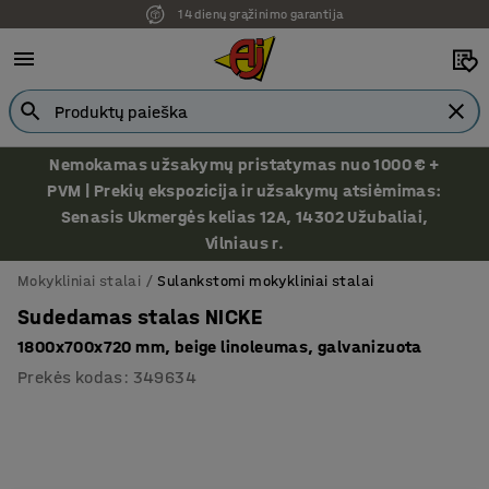
14 dienų grąžinimo garantija
Nemokamas užsakymų pristatymas nuo 1000 € +
PVM | Prekių ekspozicija ir užsakymų atsiėmimas:
Senasis Ukmergės kelias 12A, 14302 Užubaliai,
Vilniaus r.
Mokykliniai stalai
Sulankstomi mokykliniai stalai
Sudedamas stalas NICKE
1800x700x720 mm, beige linoleumas, galvanizuota
Prekės kodas
:
349634