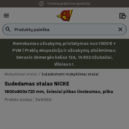
14 dienų grąžinimo garantija
Ekspozicija Vilniuje
Nemokamas užsakymų pristatymas nuo 1000 € +
PVM | Prekių ekspozicija ir užsakymų atsiėmimas:
Senasis Ukmergės kelias 12A, 14302 Užubaliai,
Vilniaus r.
Mokykliniai stalai
Sulankstomi mokykliniai stalai
Sudedamas stalas NICKE
1800x800x720 mm, šviesiai pilkas linoleumas, pilka
Prekės kodas
:
349566