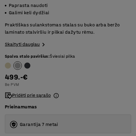
Paprasta naudoti
Galimi keli dydžiai
Praktiškas sulankstomas stalas su buko arba beržo
laminato stalviršiu ir pilkai dažytu rėmu.
Skaityti daugiau
Spalva stalo paviršius
:
Šviesiai pilka
499.-€
Be PVM
Pridėti prie sąrašo
Prieinamumas
Garantija 7 metai