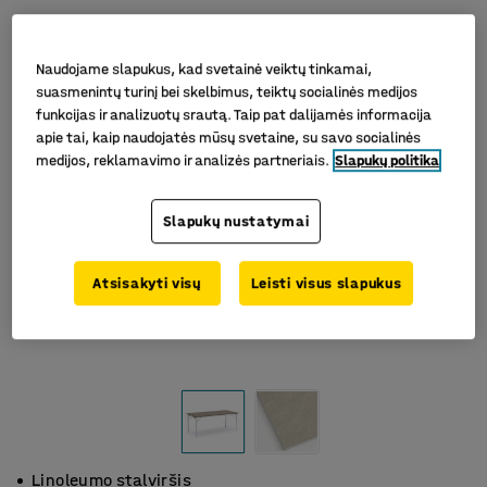
Naudojame slapukus, kad svetainė veiktų tinkamai,
suasmenintų turinį bei skelbimus, teiktų socialinės medijos
funkcijas ir analizuotų srautą. Taip pat dalijamės informacija
apie tai, kaip naudojatės mūsų svetaine, su savo socialinės
medijos, reklamavimo ir analizės partneriais.
Slapukų politika
Slapukų nustatymai
Atsisakyti visų
Leisti visus slapukus
Linoleumo stalviršis