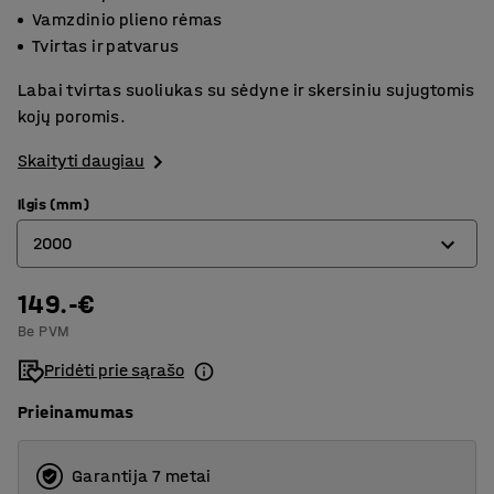
Vamzdinio plieno rėmas
Tvirtas ir patvarus
Labai tvirtas suoliukas su sėdyne ir skersiniu sujugtomis
kojų poromis.
Skaityti daugiau
Ilgis (mm)
2000
149.-€
1000
Be PVM
1500
Pridėti prie sąrašo
2000
Prieinamumas
Garantija 7 metai