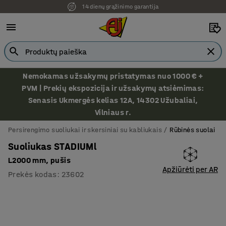
14 dienų grąžinimo garantija
Nemokamas užsakymų pristatymas nuo 1000 € +
PVM | Prekių ekspozicija ir užsakymų atsiėmimas:
Senasis Ukmergės kelias 12A, 14302 Užubaliai,
Vilniaus r.
Persirengimo suoliukai ir skersiniai su kabliukais
Rūbinės suolai
Suoliukas STADIUMl
L2000 mm, pušis
Apžiūrėti per AR
Prekės kodas
:
23602