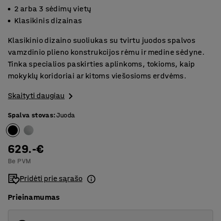
2 arba 3 sėdimų vietų
Klasikinis dizainas
Klasikinio dizaino suoliukas su tvirtu juodos spalvos
vamzdinio plieno konstrukcijos rėmu ir medine sėdyne.
Tinka specialios paskirties aplinkoms, tokioms, kaip
mokyklų koridoriai ar kitoms viešosioms erdvėms.
Skaityti daugiau
Spalva stovas
:
Juoda
629.-€
Be PVM
Pridėti prie sąrašo
Prieinamumas