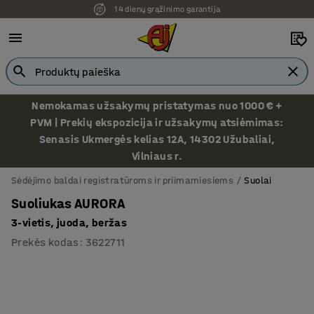
14 dienų grąžinimo garantija
Nemokamas užsakymų pristatymas nuo 1000 € +
PVM | Prekių ekspozicija ir užsakymų atsiėmimas:
Senasis Ukmergės kelias 12A, 14302 Užubaliai,
Vilniaus r.
Sėdėjimo baldai registratūroms ir priimamiesiems
Suolai
Suoliukas AURORA
3-vietis, juoda, beržas
Prekės kodas
:
3622711