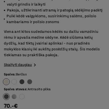
valyti grindis ir laikyti
Pakoja, užtikrinanti atramą ir patogią sėdėjimo padėtį
Puiki kėdė valgykloms, susirinkimų salėms, poilsio
kambariams ir poilsio zonoms
Viena ant kitos sudedamos kėdės su dailiu vamzdiniu
rėmu ir apvalia medine sėdyne. Kėdė siūloma kelių
dydžių, kad tiktų įvairiai aplinkai – nuo pradinės
mokyklos klasių iki aukštų posėdžių stalų. Šis modelis
tiekiamas su praktiška pakoja.
Skaityti daugiau
Spalva
:
Beržas
Spalva stovas
:
Antracito pilka
70.-€