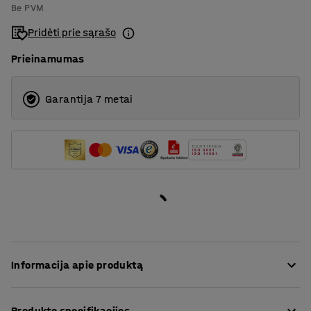
Be PVM
Pridėti prie sąrašo
Prieinamumas
Garantija 7 metai
Informacija apie produktą
Ši universali kėdė tinka įvairiai aplinkai, pvz., klasėms,
Produkto specifikacijos