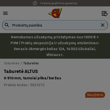
14 dienų grąžinimo garantija
Ekspozicija Vilniuje
Nemokamas užsakymų pristatymas nuo 1000 € +
PVM | Prekių ekspozicija ir užsakymų atsiėmimas:
Senasis Ukmergės kelias 12A, 14302 Užubaliai,
Vilniaus r.
Taburetės
Taburetės
Taburetė ALTUS
H 510 mm, tamsiai pilka/beržas
Prekės kodas
:
3631272
Naujiena