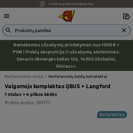
14 dienų grąžinimo garantija
Nemokamas užsakymų pristatymas nuo 1000 € +
PVM | Prekių ekspozicija ir užsakymų atsiėmimas:
Senasis Ukmergės kelias 12A, 14302 Užubaliai,
Vilniaus r.
Konferenciniai stalai
Konferencinių baldų komplektai
Valgomojo komplektas QBUS + Langford
1 stalas + 4 pilkos kėdės
Prekės kodas
:
103171
Komplektas