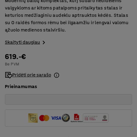
Modernių baldų komplektas, kurį sudaro nedidelėms
valgykloms ar kitoms patalpoms pritaikytas stalas ir
keturios medžiaginiu audeklu aptrauktos kėdės. Stalas
su O raidės formos rėmu bei ilgaamžiu ir lengvai valomu
ąžuolo medienos stalviršiu.
Skaityti daugiau
619.-€
Be PVM
Pridėti prie sąrašo
Prieinamumas