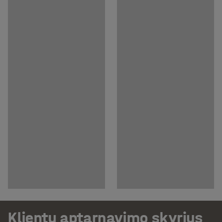
Klientų aptarnavimo skyrius