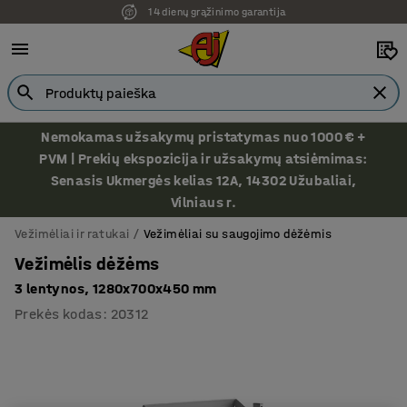
14 dienų grąžinimo garantija
Ekspozicija Vilniuje
Nemokamas užsakymų pristatymas nuo 1000 € +
PVM | Prekių ekspozicija ir užsakymų atsiėmimas:
Senasis Ukmergės kelias 12A, 14302 Užubaliai,
Vilniaus r.
Vežimėliai ir ratukai
Vežimėliai su saugojimo dėžėmis
Vežimėlis dėžėms
3 lentynos, 1280x700x450 mm
Prekės kodas
:
20312