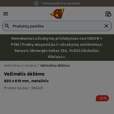
14 dienų grąžinimo garantija
Nemokamas užsakymų pristatymas nuo 1000 € +
PVM | Prekių ekspozicija ir užsakymų atsiėmimas:
Senasis Ukmergės kelias 12A, 14302 Užubaliai,
Vilniaus r.
Vežimėliai ir ratukai
Vežimėliai dėžėms
Vežimėlis dėžėms
820 x 610 mm, metalinis
Prekės kodas
:
26049
-21%