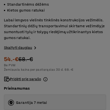
Standartinėms dėžėms
Kietos gumos ratukai
Labai lengvos vielinės tinklinės konstrukcijos vežimėlis.
Standartinių dėžių transportavimui skirtame vežimėlyje
sumontuoti tylų ir tolygų riedėjimą užtikrinantys kietos
gumos ratukai.
Skaityti daugiau
54.-€
68.-€
Be PVM
Žemiausia kaina per pastarąsias 30 d.
68.-€
Pridėti prie sąrašo
Prieinamumas
Garantija 7 metai